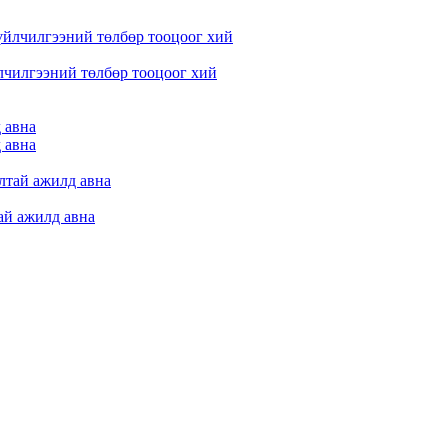
лчилгээний төлбөр тооцоог хий
 авна
 авна
ай ажилд авна