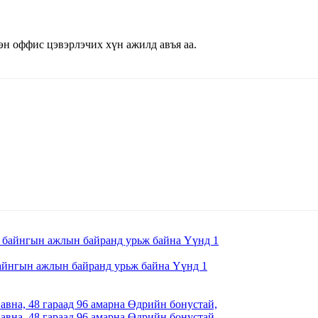
н оффис цэвэрлэчих хүн ажилд авъя аа.
айнгын ажлын байранд урьж байна Үүнд 1
вна, 48 гараад 96 амарна Өдрийн бонустай,
вна, 48 гараад 96 амарна Өдрийн бонустай,