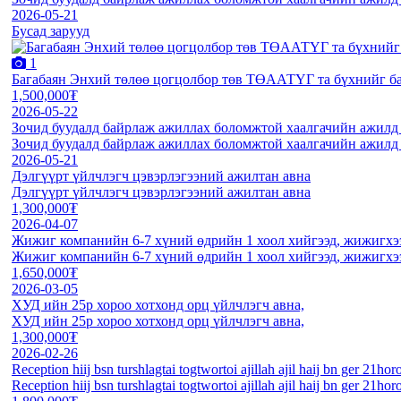
2026-05-21
Бусад зарууд
1
Багабаян Энхий төлөө цогцолбор төв ТӨААТҮГ та бүхнийг б
1,500,000₮
2026-05-22
Зочид буудалд байрлаж ажиллах боломжтой хаалгачийн ажилд а
Зочид буудалд байрлаж ажиллах боломжтой хаалгачийн ажилд а
2026-05-21
Дэлгүүрт үйлчлэгч цэвэрлэгээний ажилтан авна
Дэлгүүрт үйлчлэгч цэвэрлэгээний ажилтан авна
1,300,000₮
2026-04-07
Жижиг компанийн 6-7 хүний өдрийн 1 хоол хийгээд, жижигхээ
Жижиг компанийн 6-7 хүний өдрийн 1 хоол хийгээд, жижигхээ
1,650,000₮
2026-03-05
ХУД ийн 25р хороо хотхонд орц үйлчлэгч авна,
ХУД ийн 25р хороо хотхонд орц үйлчлэгч авна,
1,300,000₮
2026-02-26
Reception hiij bsn turshlagtai togtwortoi ajillah ajil haij bn ger 21hor
Reception hiij bsn turshlagtai togtwortoi ajillah ajil haij bn ger 21hor