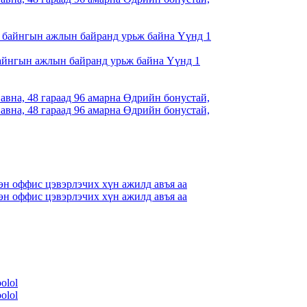
айнгын ажлын байранд урьж байна Үүнд 1
вна, 48 гараад 96 амарна Өдрийн бонустай,
вна, 48 гараад 96 амарна Өдрийн бонустай,
н оффис цэвэрлэчих хүн ажилд авъя аа
н оффис цэвэрлэчих хүн ажилд авъя аа
oolol
oolol