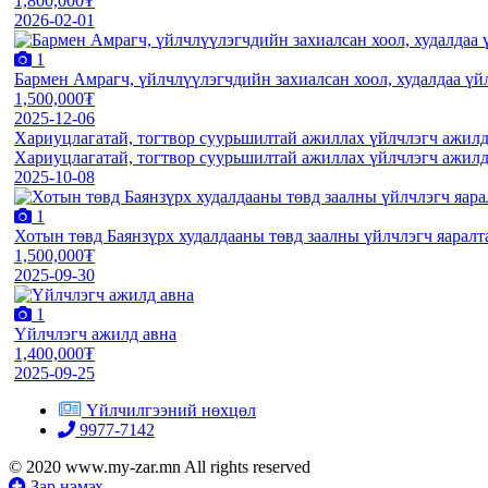
1,800,000₮
2026-02-01
1
Бармен Амрагч, үйлчлүүлэгчдийн захиалсан хоол, худалдаа үй
1,500,000₮
2025-12-06
Хариуцлагатай, тогтвор суурьшилтай ажиллах үйлчлэгч ажилд
Хариуцлагатай, тогтвор суурьшилтай ажиллах үйлчлэгч ажилд
2025-10-08
1
Хотын төвд Баянзүрх худалдааны төвд заалны үйлчлэгч яаралт
1,500,000₮
2025-09-30
1
Үйлчлэгч ажилд авна
1,400,000₮
2025-09-25
Үйлчилгээний нөхцөл
9977-7142
© 2020 www.my-zar.mn All rights reserved
Зар нэмэх