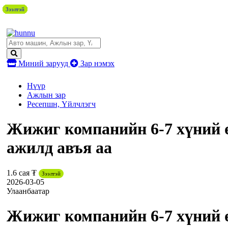
Зээлтэй
Зээлтэй
Зээлтэй
Зээлтэй
Зээлтэй
Зээлтэй
Зээлтэй
Зээлтэй
Зээлтэй
Миний зарууд
Зар нэмэх
Нүүр
Ажлын зар
Ресепшн, Үйлчлэгч
Жижиг компанийн 6-7 хүний ө
ажилд авъя аа
1.6 сая ₮
Зээлтэй
2026-03-05
Улаанбаатар
Жижиг компанийн 6-7 хүний ө