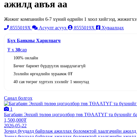
ажилд авъя аа
Жижиг компанийн 6-7 хүний өдрийн 1 хоол хийгээд, жижигхээ
8555019X
Асуулт асуух
8555019X
Хуваалцах
Бүх Банкны Харилцагч
₮ x
30
сар
100% онлайн
Бичиг баримт бүрдүүлэх шаардлагагүй
Зээлийн өргөдлийн хураамж 0₮
40 сая төгрөг хүртэлх зээлийг 1 минутад
Санал болгох
1
Багабаян Энхий төлөө цогцолбор төв ТӨААТҮГ та бүхнийг б
1,500,000₮
2026-05-22
Зочид буудалд байрлаж ажиллах боломжтой хаалгачийн ажилд а
Зочид буудалд байрлаж ажиллах боломжтой хаалгачийн ажилд а