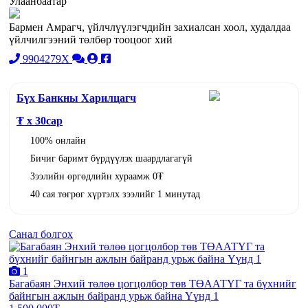
Улаанбаатар
Бармен Амрагч, үйлчлүүлэгчдийн захиалсан хоол, худалдаа
үйлчилгээний төлбөр тооцоог хий
9904279X
Бүх Банкны Харилцагч
₮ x
30
сар
100% онлайн
Бичиг баримт бүрдүүлэх шаардлагагүй
Зээлийн өргөдлийн хураамж 0₮
40 сая төгрөг хүртэлх зээлийг 1 минутад
Санал болгох
1
Багабаян Энхий төлөө цогцолбор төв ТӨААТҮГ та бүхнийг
байнгын ажлын байранд урьж байна Үүнд 1