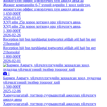
жижигхээн оффис цэвэрлэчих хүн ажилд авъя аа
Жижиг компанийн 6-7 хүний өдрийн 1 хоол хийгээд,
жижигхээн оффис цэвэрлэчих хүн ажилд авъя аа
1,650,000₮
2026-03-05
ХУД ийн 25р хороо хотхонд орц үйлчлэгч авна,
ХУД ийн 25р хороо хотхонд орц үйлчлэгч авна,
1,300,000₮
2026-02-26
Reception hiij bsn turshlagtai togtwortoi ajillah ajil haij bn ger
21horoolol
Reception hiij bsn turshlagtai togtwortoi ajillah ajil haij bn ger
21horoolol
1,800,000₮
2026-02-01
1
Бармен Амрагч, үйлчлүүлэгчдийн захиалсан хоол, худалдаа
үйлчилгээний төлбөр тооцоог хий
1,500,000₮
2025-12-06
Хариуцлагатай, тогтвор суурьшилтай ажиллах үйлчлэгч
ажилд авна
Хариуцлагатай, тогтвор суурьшилтай ажиллах үйлчлэгч