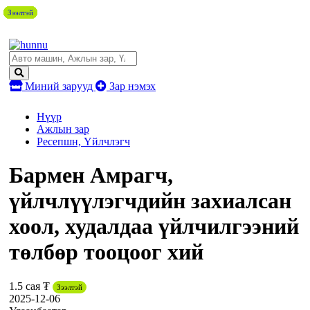
Зээлтэй
Зээлтэй
Зээлтэй
Зээлтэй
Зээлтэй
Зээлтэй
Зээлтэй
Зээлтэй
Зээлтэй
Миний зарууд
Зар нэмэх
Нүүр
Ажлын зар
Ресепшн, Үйлчлэгч
Бармен Амрагч,
үйлчлүүлэгчдийн захиалсан
хоол, худалдаа үйлчилгээний
төлбөр тооцоог хий
1.5 сая ₮
Зээлтэй
2025-12-06