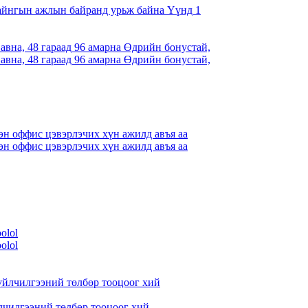
айнгын ажлын байранд урьж байна Үүнд 1
вна, 48 гараад 96 амарна Өдрийн бонустай,
вна, 48 гараад 96 амарна Өдрийн бонустай,
н оффис цэвэрлэчих хүн ажилд авъя аа
н оффис цэвэрлэчих хүн ажилд авъя аа
oolol
oolol
лчилгээний төлбөр тооцоог хий