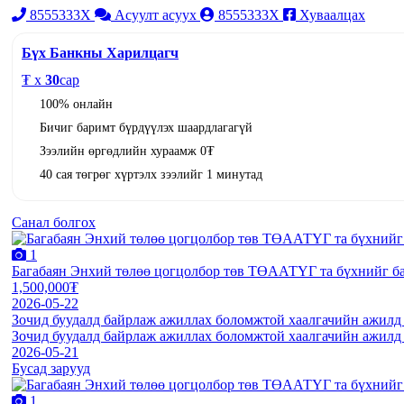
8555333X
Асуулт асуух
8555333X
Хуваалцах
Бүх Банкны Харилцагч
₮ x
30
сар
100% онлайн
Бичиг баримт бүрдүүлэх шаардлагагүй
Зээлийн өргөдлийн хураамж 0₮
40 сая төгрөг хүртэлх зээлийг 1 минутад
Санал болгох
1
Багабаян Энхий төлөө цогцолбор төв ТӨААТҮГ та бүхнийг б
1,500,000₮
2026-05-22
Зочид буудалд байрлаж ажиллах боломжтой хаалгачийн ажилд а
Зочид буудалд байрлаж ажиллах боломжтой хаалгачийн ажилд а
2026-05-21
Бусад зарууд
1