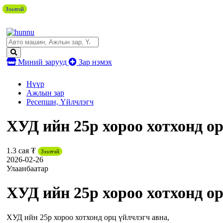
Зээлтэй
Зээлтэй
Зээлтэй
Зээлтэй
Зээлтэй
Зээлтэй
Зээлтэй
Зээлтэй
Зээлтэй
Миний зарууд
Зар нэмэх
Нүүр
Ажлын зар
Ресепшн, Үйлчлэгч
ХУД ийн 25р хороо хотхонд ор
1.3 сая ₮
Зээлтэй
2026-02-26
Улаанбаатар
ХУД ийн 25р хороо хотхонд ор
ХУД ийн 25р хороо хотхонд орц үйлчлэгч авна,