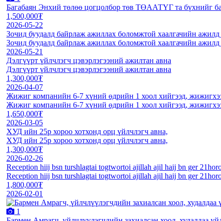
Багабаян Энхий төлөө цогцолбор төв ТӨААТҮГ та бүхнийг б
1,500,000₮
2026-05-22
Зочид буудалд байрлаж ажиллах боломжтой хаалгачийн ажилд а
Зочид буудалд байрлаж ажиллах боломжтой хаалгачийн ажилд а
2026-05-21
Дэлгүүрт үйлчлэгч цэвэрлэгээний ажилтан авна
Дэлгүүрт үйлчлэгч цэвэрлэгээний ажилтан авна
1,300,000₮
2026-04-07
Жижиг компанийн 6-7 хүний өдрийн 1 хоол хийгээд, жижигхээ
Жижиг компанийн 6-7 хүний өдрийн 1 хоол хийгээд, жижигхээ
1,650,000₮
2026-03-05
ХУД ийн 25р хороо хотхонд орц үйлчлэгч авна,
ХУД ийн 25р хороо хотхонд орц үйлчлэгч авна,
1,300,000₮
2026-02-26
Reception hiij bsn turshlagtai togtwortoi ajillah ajil haij bn ger 21hor
Reception hiij bsn turshlagtai togtwortoi ajillah ajil haij bn ger 21hor
1,800,000₮
2026-02-01
1
Бармен Амрагч, үйлчлүүлэгчдийн захиалсан хоол, худалдаа үй