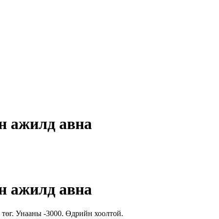
н ажилд авна
н ажилд авна
 төг. Унааны -3000. Өдрийн хоолтой.