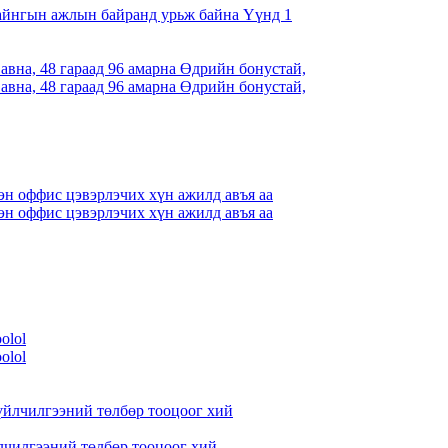
айнгын ажлын байранд урьж байна Үүнд 1
вна, 48 гараад 96 амарна Өдрийн бонустай,
вна, 48 гараад 96 амарна Өдрийн бонустай,
н оффис цэвэрлэчих хүн ажилд авъя аа
н оффис цэвэрлэчих хүн ажилд авъя аа
oolol
oolol
лчилгээний төлбөр тооцоог хий