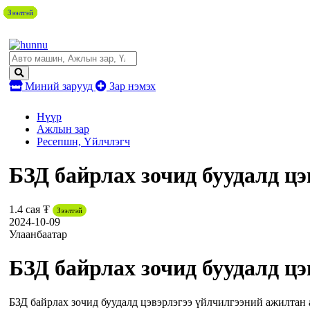
Зээлтэй
Зээлтэй
Зээлтэй
Зээлтэй
Зээлтэй
Зээлтэй
Зээлтэй
Зээлтэй
Зээлтэй
Миний зарууд
Зар нэмэх
Нүүр
Ажлын зар
Ресепшн, Үйлчлэгч
БЗД байрлах зочид буудалд ц
1.4 сая ₮
Зээлтэй
2024-10-09
Улаанбаатар
БЗД байрлах зочид буудалд ц
БЗД байрлах зочид буудалд цэвэрлэгээ үйлчилгээний ажилтан а