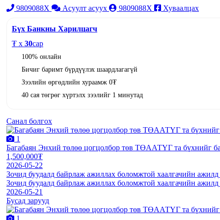
9809088X
Асуулт асуух
9809088X
Хуваалцах
Бүх Банкны Харилцагч
₮ x
30
сар
100% онлайн
Бичиг баримт бүрдүүлэх шаардлагагүй
Зээлийн өргөдлийн хураамж 0₮
40 сая төгрөг хүртэлх зээлийг 1 минутад
Санал болгох
1
Багабаян Энхий төлөө цогцолбор төв ТӨААТҮГ та бүхнийг б
1,500,000₮
2026-05-22
Зочид буудалд байрлаж ажиллах боломжтой хаалгачийн ажилд а
Зочид буудалд байрлаж ажиллах боломжтой хаалгачийн ажилд а
2026-05-21
Бусад зарууд
1