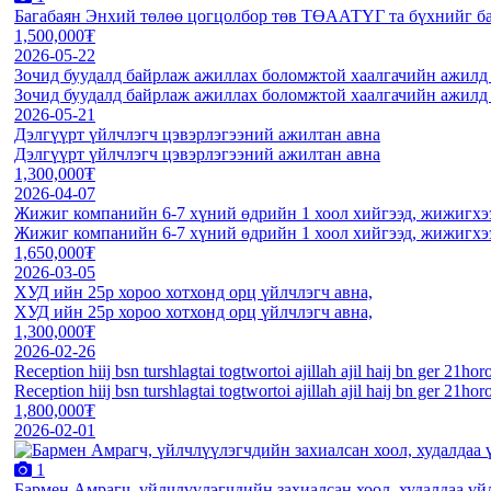
Багабаян Энхий төлөө цогцолбор төв ТӨААТҮГ та бүхнийг б
1,500,000₮
2026-05-22
Зочид буудалд байрлаж ажиллах боломжтой хаалгачийн ажилд а
Зочид буудалд байрлаж ажиллах боломжтой хаалгачийн ажилд а
2026-05-21
Дэлгүүрт үйлчлэгч цэвэрлэгээний ажилтан авна
Дэлгүүрт үйлчлэгч цэвэрлэгээний ажилтан авна
1,300,000₮
2026-04-07
Жижиг компанийн 6-7 хүний өдрийн 1 хоол хийгээд, жижигхээ
Жижиг компанийн 6-7 хүний өдрийн 1 хоол хийгээд, жижигхээ
1,650,000₮
2026-03-05
ХУД ийн 25р хороо хотхонд орц үйлчлэгч авна,
ХУД ийн 25р хороо хотхонд орц үйлчлэгч авна,
1,300,000₮
2026-02-26
Reception hiij bsn turshlagtai togtwortoi ajillah ajil haij bn ger 21hor
Reception hiij bsn turshlagtai togtwortoi ajillah ajil haij bn ger 21hor
1,800,000₮
2026-02-01
1
Бармен Амрагч, үйлчлүүлэгчдийн захиалсан хоол, худалдаа үй