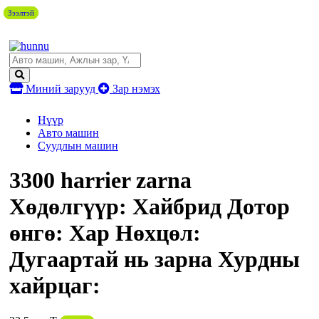
Зээлтэй
Зээлтэй
Зээлтэй
Зээлтэй
Зээлтэй
Миний зарууд
Зар нэмэх
Нүүр
Авто машин
Суудлын машин
3300 harrier zarna
Хөдөлгүүр: Хайбрид Дотор
өнгө: Хар Нөхцөл:
Дугаартай нь зарна Хурдны
хайрцаг: