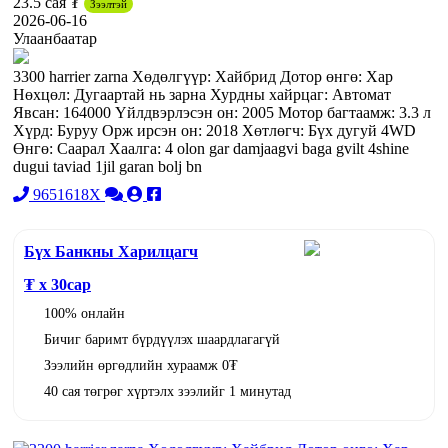
23.5 сая ₮
Зээлтэй
2026-06-16
Улаанбаатар
3300 harrier zarna Хөдөлгүүр: Хайбрид Дотор өнгө: Хар
Нөхцөл: Дугаартай нь зарна Хурдны хайрцаг: Автомат
Явсан: 164000 Үйлдвэрлэсэн он: 2005 Мотор багтаамж: 3.3 л
Хүрд: Буруу Орж ирсэн он: 2018 Хөтлөгч: Бүх дугуй 4WD
Өнгө: Саарал Хаалга: 4 olon gar damjaagvi baga gvilt 4shine
dugui taviad 1jil garan bolj bn
9651618X
Бүх Банкны Харилцагч
₮ x
30
сар
100% онлайн
Бичиг баримт бүрдүүлэх шаардлагагүй
Зээлийн өргөдлийн хураамж 0₮
40 сая төгрөг хүртэлх зээлийг 1 минутад