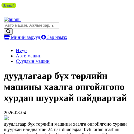
Зээлтэй
Зээлтэй
Зээлтэй
Зээлтэй
Миний зарууд
Зар нэмэх
Нүүр
Авто машин
Суудлын машин
дуудлагаар бүх төрлийн
машины хаалга онгойлгоно
хурдан шуурхай найдвартай
2026-08-04
дуудлагаар бүх төрлийн машины хаалга онгойлгоно хурдан
шуурхай найдвартай 24 цаг duudlagaar bvh torliin mashinii