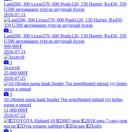
Land200, 300 Lexus570, 600 Prado120, 150 Harrier, Rx450, 350
G500 автомашин түргэн шуурхай бэлэн
2026-07-31
1
Land200, 300 Lexus570, 600 Prado120, 150 Harrier, Rx450, 350
G500 автомашин түргэн шуурхай бэлэн
999,999₮
2026-07-31
3
Зээлгүй
25,000,000₮
2026-07-25
3
10-18ontoi zarna bank busder 7toi urgeljluuled tuluud yvj bolno
zurug n uguud
11,000,000₮
2026-07-22
8