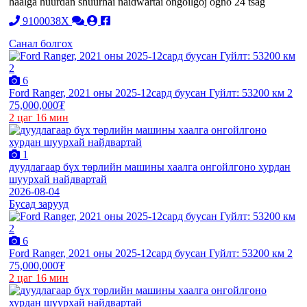
haalga huurdan shuurhai naidwartai ongoilgoj ogno 24 tsag
9100038X
Санал болгох
6
Ford Ranger, 2021 оны 2025-12сард буусан Гуйлт: 53200 км 2
75,000,000₮
2 цаг 16 мин
1
дуудлагаар бүх төрлийн машины хаалга онгойлгоно хурдан
шуурхай найдвартай
2026-08-04
Бусад зарууд
6
Ford Ranger, 2021 оны 2025-12сард буусан Гуйлт: 53200 км 2
75,000,000₮
2 цаг 16 мин