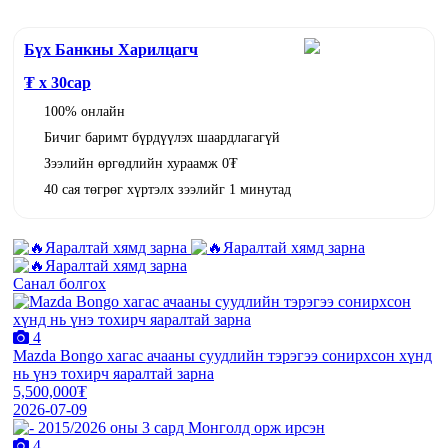
Бүх Банкны Харилцагч
₮ x
30
сар
100% онлайн
Бичиг баримт бүрдүүлэх шаардлагагүй
Зээлийн өргөдлийн хураамж 0₮
40 сая төгрөг хүртэлх зээлийг 1 минутад
Санал болгох
4
Mazda Bongo хагас ачааны суудлийн тэрэгээ сонирхсон хүнд
нь үнэ тохирч яаралтай зарна
5,500,000₮
2026-07-09
4