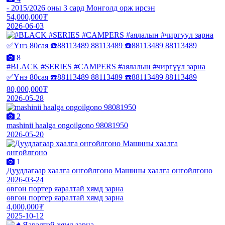
- 2015/2026 оны 3 сард Монголд орж ирсэн
54,000,000₮
2026-06-03
8
#BLACK #SERIES #CAMPERS #аялалын #чиргүүл зарна
✅Үнэ 80сая ☎️88113489 88113489 ☎️88113489 88113489
80,000,000₮
2026-05-28
2
mashinii haalga ongoilgono 98081950
2026-05-20
1
Дуудлагаар хаалга онгойлгоно Машины хаалга онгойлгоно
2026-03-24
өвгөн портер яаралтай хямд зарна
өвгөн портер яаралтай хямд зарна
4,000,000₮
2025-10-12