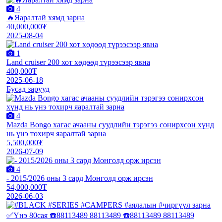
4
🔥Яаралтай хямд зарна
40,000,000₮
2025-08-04
1
Land cruiser 200 хот хөдөөд түрээсээр явна
400,000₮
2025-06-18
Бусад зарууд
4
Mazda Bongo хагас ачааны суудлийн тэрэгээ сонирхсон хүнд
нь үнэ тохирч яаралтай зарна
5,500,000₮
2026-07-09
4
- 2015/2026 оны 3 сард Монголд орж ирсэн
54,000,000₮
2026-06-03