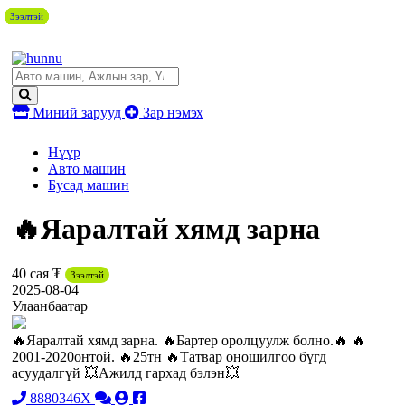
Зээлтэй
Зээлтэй
Зээлтэй
Зээлтэй
Зээлтэй
Зээлтэй
Зээлтэй
Миний зарууд
Зар нэмэх
Нүүр
Авто машин
Бусад машин
🔥Яаралтай хямд зарна
40 сая ₮
Зээлтэй
2025-08-04
Улаанбаатар
🔥Яаралтай хямд зарна. 🔥Бартер оролцуулж болно.🔥 🔥
2001-2020онтой. 🔥25тн 🔥Татвар оношилгоо бүгд
асуудалгүй 💥Ажилд гархад бэлэн💥
8880346X