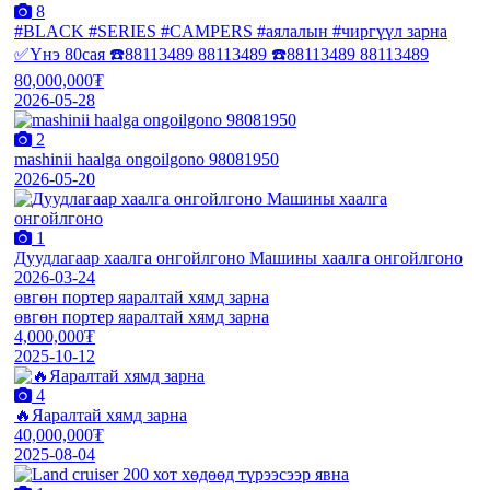
8
#BLACK #SERIES #CAMPERS #аялалын #чиргүүл зарна
✅Үнэ 80сая ☎️88113489 88113489 ☎️88113489 88113489
80,000,000₮
2026-05-28
2
mashinii haalga ongoilgono 98081950
2026-05-20
1
Дуудлагаар хаалга онгойлгоно Машины хаалга онгойлгоно
2026-03-24
өвгөн портер яаралтай хямд зарна
өвгөн портер яаралтай хямд зарна
4,000,000₮
2025-10-12
4
🔥Яаралтай хямд зарна
40,000,000₮
2025-08-04