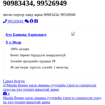
90983434, 99526949
өвгөн портер хямд зарна 90983434, 99526949
9952694X
Бүх Банкны Харилцагч
₮ x
30
сар
100% онлайн
Бичиг баримт бүрдүүлэх шаардлагагүй
Зээлийн өргөдлийн хураамж 0₮
40 сая төгрөг хүртэлх зээлийг 1 минутад
Санал болгох
4
Mazda Bongo хагас ачааны суудлийн тэрэгээ сонирхсон хүнд
нь үнэ тохирч яаралтай зарна