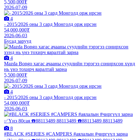
5,500,000₮
2026-07-09
4
- 2015/2026 оны 3 сард Монголд орж ирсэн
54,000,000₮
2026-06-03
Бусад зарууд
4
Mazda Bongo хагас ачааны суудлийн тэрэгээ сонирхсон хүнд
нь үнэ тохирч яаралтай зарна
5,500,000₮
2026-07-09
4
- 2015/2026 оны 3 сард Монголд орж ирсэн
54,000,000₮
2026-06-03
8
#BLACK #SERIES #CAMPERS #аялалын #чиргүүл зарна