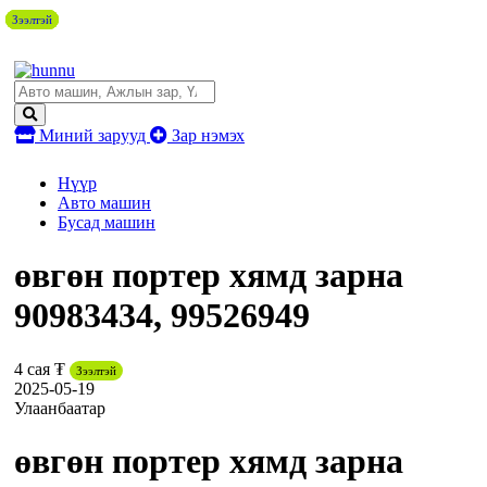
Зээлтэй
Зээлтэй
Зээлтэй
Зээлтэй
Зээлтэй
Миний зарууд
Зар нэмэх
Нүүр
Авто машин
Бусад машин
өвгөн портер хямд зарна
90983434, 99526949
4 сая ₮
Зээлтэй
2025-05-19
Улаанбаатар
өвгөн портер хямд зарна