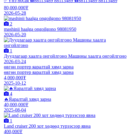
✅Үнэ 80сая ☎️88113489 88113489 ☎️88113489 88113489
80,000,000₮
2026-05-28
2
mashinii haalga ongoilgono 98081950
2026-05-20
1
Дуудлагаар хаалга онгойлгоно Машины хаалга онгойлгоно
2026-03-24
өвгөн портер яаралтай хямд зарна
өвгөн портер яаралтай хямд зарна
4,000,000₮
2025-10-12
4
🔥Яаралтай хямд зарна
40,000,000₮
2025-08-04
1
Land cruiser 200 хот хөдөөд түрээсээр явна
400,000₮