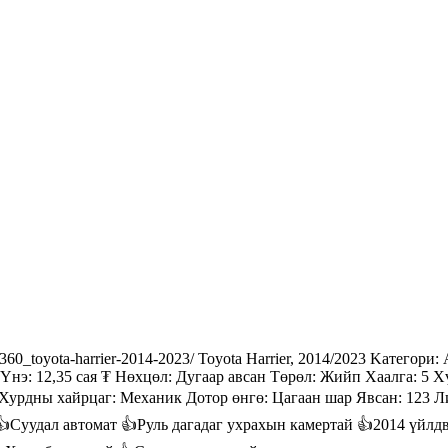
360_toyota-harrier-2014-2023/ Toyota Harrier, 2014/2023 Kaтегор
л Үнэ: 12,35 сая ₮ Нөхцөл: Дугаар авсан Төрөл: Жийп Хаалга: 5
л Хурдны хайрцаг: Механик Дотор өнгө: Цагаан шар Явсан: 12
👍Суудал автомат 👍Руль дагадаг ухрахын камертай 👍2014 үйлд