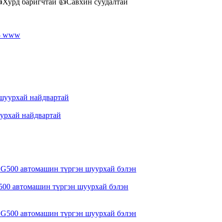
👍Хурд баригчтай 👍Савхин суудалтай
уурхай найдвартай
 G500 автомашин түргэн шуурхай бэлэн