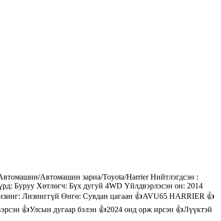
и: Автомашин/Автомашин зарна/Toyota/Harrier Нийтлэгдсэн :
 Хүрд: Буруу Хөтлөгч: Бүх дугуй 4WD Үйлдвэрлэсэн он: 2014
3 Лизинг: Лизинггүй Өнгө: Сувдан цагаан 👍AVU65 HARRIER 👍
вэрсэн 👍Улсын дугаар бэлэн 👍2024 онд орж ирсэн 👍Лүүктэй