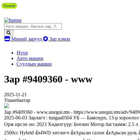
Зээлтэй
Зээлтэй
Зээлтэй
Зээлтэй
Зээлтэй
Зээлтэй
Зээлтэй
Миний зарууд
Зар нэмэх
Нүүр
Авто машин
Суудлын машин
Зар #9409360 - www
2025-11-21
Улаанбаатар
Зар #9409360 - www.unegui.mn - https://www.unegui.mn/adv/9409
2025-06-03 Зарлагч : tungaa0504 УБ — Баянзүрх, 13-р хорооло
Орж ирсэн он: 2023 Хөдөлгүүр: Бензин Мотор багтаамж: 2.5 
2500cc Hybrid 👍4WD хөтлөгч 👍Арьсан салон 👍Арьсан руль 