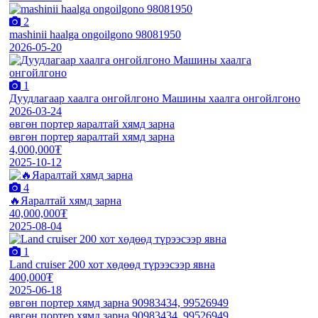
2
mashinii haalga ongoilgono 98081950
2026-05-20
1
Дуудлагаар хаалга онгойлгоно Машины хаалга онгойлгоно
2026-03-24
өвгөн портер яаралтай хямд зарна
өвгөн портер яаралтай хямд зарна
4,000,000₮
2025-10-12
4
🔥Яаралтай хямд зарна
40,000,000₮
2025-08-04
1
Land cruiser 200 хот хөдөөд түрээсээр явна
400,000₮
2025-06-18
өвгөн портер хямд зарна 90983434, 99526949
өвгөн портер хямд зарна 90983434, 99526949