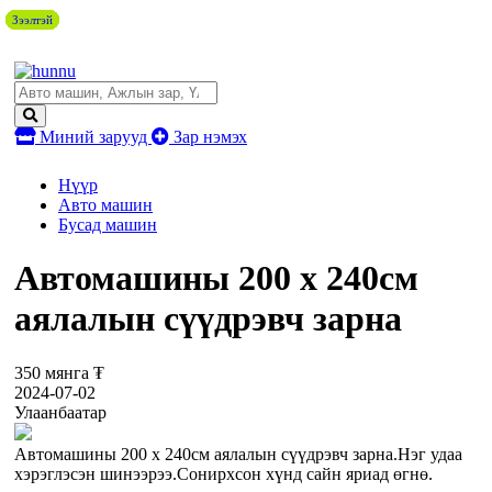
Зээлтэй
Зээлтэй
Зээлтэй
Зээлтэй
Зээлтэй
Миний зарууд
Зар нэмэх
Нүүр
Авто машин
Бусад машин
Автомашины 200 х 240см
аялалын сүүдрэвч зарна
350 мянга ₮
2024-07-02
Улаанбаатар
Автомашины 200 х 240см аялалын сүүдрэвч зарна.Нэг удаа
хэрэглэсэн шинээрээ.Сонирхсон хүнд сайн яриад өгнө.