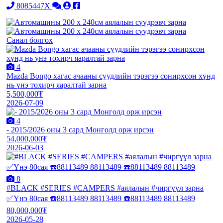
8085447X
Санал болгох
4
Mazda Bongo хагас ачааны суудлийн тэрэгээ сонирхсон хүнд
нь үнэ тохирч яаралтай зарна
5,500,000₮
2026-07-09
4
- 2015/2026 оны 3 сард Монголд орж ирсэн
54,000,000₮
2026-06-03
8
#BLACK #SERIES #CAMPERS #аялалын #чиргүүл зарна
✅Үнэ 80сая ☎️88113489 88113489 ☎️88113489 88113489
80,000,000₮
2026-05-28