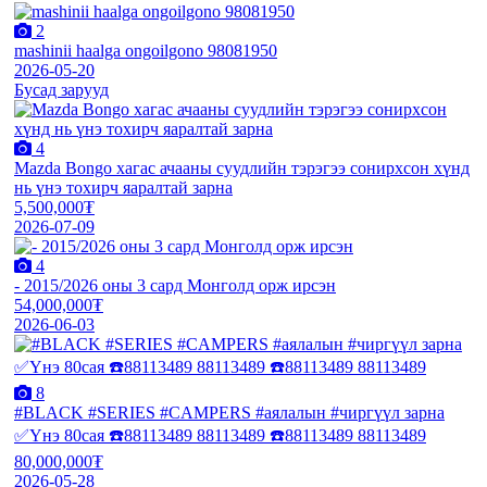
2
mashinii haalga ongoilgono 98081950
2026-05-20
Бусад зарууд
4
Mazda Bongo хагас ачааны суудлийн тэрэгээ сонирхсон хүнд
нь үнэ тохирч яаралтай зарна
5,500,000₮
2026-07-09
4
- 2015/2026 оны 3 сард Монголд орж ирсэн
54,000,000₮
2026-06-03
8
#BLACK #SERIES #CAMPERS #аялалын #чиргүүл зарна
✅Үнэ 80сая ☎️88113489 88113489 ☎️88113489 88113489
80,000,000₮
2026-05-28