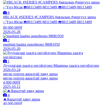
8
#BLACK #SERIES #CAMPERS #аялалын #чиргүүл зарна
✅Үнэ 80сая ☎️88113489 88113489 ☎️88113489 88113489
80,000,000₮
2026-05-28
2
mashinii haalga ongoilgono 98081950
2026-05-20
1
Дуудлагаар хаалга онгойлгоно Машины хаалга онгойлгоно
2026-03-24
өвгөн портер яаралтай хямд зарна
өвгөн портер яаралтай хямд зарна
4,000,000₮
2025-10-12
4
🔥Яаралтай хямд зарна
40,000,000₮