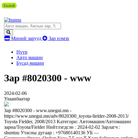
Зээлтэй
Зээлтэй
Зээлтэй
Зээлтэй
Зээлтэй
Зээлтэй
Зээлтэй
Миний зарууд
Зар нэмэх
Нүүр
Авто машин
Бусад машин
Зар #8020300 - www
2024-02-06
Улаанбаатар
Зар #8020300 - www.unegui.mn -
https://www.unegui.mn/adv/8020300_toyota-fielder-2008-2013/
Toyota Fielder, 2008/2013 Kaтегори: Автомашин/Автомашин
зарна/Toyota/Fielder Нийтлэгдсэн : 2024-02-02 Зарлагч :
shuntuu Утасны дугаар : +97680140136 УБ —