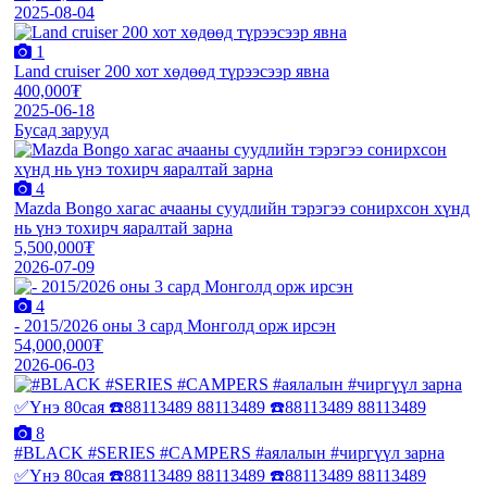
2025-08-04
1
Land cruiser 200 хот хөдөөд түрээсээр явна
400,000₮
2025-06-18
Бусад зарууд
4
Mazda Bongo хагас ачааны суудлийн тэрэгээ сонирхсон хүнд
нь үнэ тохирч яаралтай зарна
5,500,000₮
2026-07-09
4
- 2015/2026 оны 3 сард Монголд орж ирсэн
54,000,000₮
2026-06-03
8
#BLACK #SERIES #CAMPERS #аялалын #чиргүүл зарна
✅Үнэ 80сая ☎️88113489 88113489 ☎️88113489 88113489