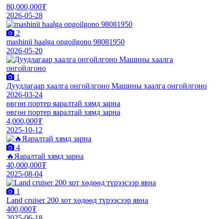
80,000,000₮
2026-05-28
2
mashinii haalga ongoilgono 98081950
2026-05-20
1
Дуудлагаар хаалга онгойлгоно Машины хаалга онгойлгоно
2026-03-24
өвгөн портер яаралтай хямд зарна
өвгөн портер яаралтай хямд зарна
4,000,000₮
2025-10-12
4
🔥Яаралтай хямд зарна
40,000,000₮
2025-08-04
1
Land cruiser 200 хот хөдөөд түрээсээр явна
400,000₮
2025-06-18