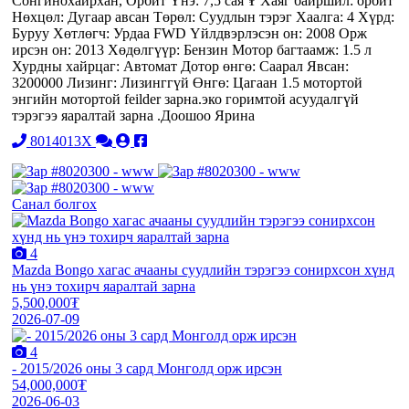
Сонгинохайрхан, Орбит Үнэ: 7,5 сая ₮ Хаяг байршил: орбит
Нөхцөл: Дугаар авсан Төрөл: Суудлын тэрэг Хаалга: 4 Хүрд:
Буруу Хөтлөгч: Урдаа FWD Үйлдвэрлэсэн он: 2008 Орж
ирсэн он: 2013 Хөдөлгүүр: Бензин Мотор багтаамж: 1.5 л
Хурдны хайрцаг: Автомат Дотор өнгө: Саарал Явсан:
3200000 Лизинг: Лизинггүй Өнгө: Цагаан 1.5 мотортой
энгийн мотортой feilder зарна.эко горимтой асуудалгүй
тэрэгээ яаралтай зарна .Доошоо Ярина
8014013X
Санал болгох
4
Mazda Bongo хагас ачааны суудлийн тэрэгээ сонирхсон хүнд
нь үнэ тохирч яаралтай зарна
5,500,000₮
2026-07-09
4
- 2015/2026 оны 3 сард Монголд орж ирсэн
54,000,000₮
2026-06-03