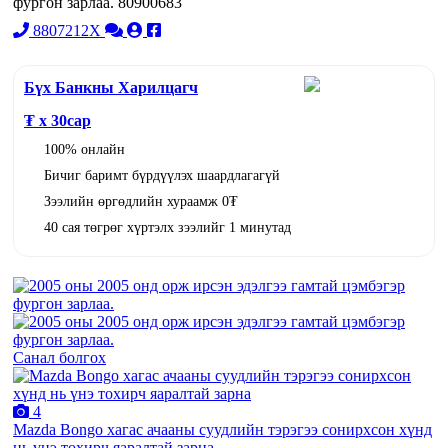
фургон зарлаа. 80900683
8807212X
Бүх Банкны Харилцагч
₮ x
30
сар
100% онлайн
Бичиг баримт бүрдүүлэх шаардлагагүй
Зээлийн өргөдлийн хураамж 0₮
40 сая төгрөг хүртэлх зээлийг 1 минутад
Санал болгох
4
Mazda Bongo хагас ачааны суудлийн тэрэгээ сонирхсон хүнд
нь үнэ тохирч яаралтай зарна