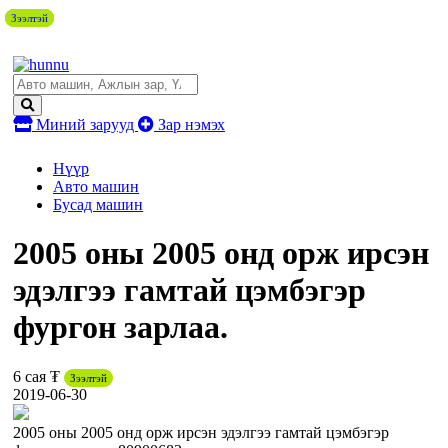
Зээлтэй
Зээлтэй
Зээлтэй
Зээлтэй
Зээлтэй
Миний зарууд
Зар нэмэх
Нүүр
Авто машин
Бусад машин
2005 оны 2005 онд орж ирсэн
эдэлгээ гамтай цэмбэгэр
фургон зарлаа.
6 сая ₮
Зээлтэй
2019-06-30
2005 оны 2005 онд орж ирсэн эдэлгээ гамтай цэмбэгэр