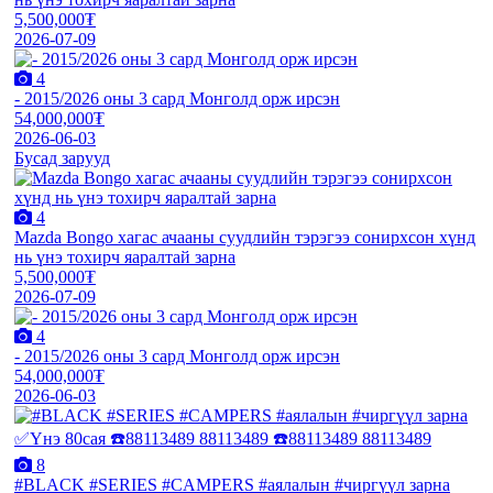
5,500,000₮
2026-07-09
4
- 2015/2026 оны 3 сард Монголд орж ирсэн
54,000,000₮
2026-06-03
Бусад зарууд
4
Mazda Bongo хагас ачааны суудлийн тэрэгээ сонирхсон хүнд
нь үнэ тохирч яаралтай зарна
5,500,000₮
2026-07-09
4
- 2015/2026 оны 3 сард Монголд орж ирсэн
54,000,000₮
2026-06-03
8
#BLACK #SERIES #CAMPERS #аялалын #чиргүүл зарна