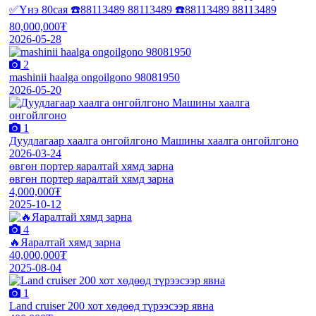
✅Үнэ 80сая ☎️88113489 88113489 ☎️88113489 88113489
80,000,000₮
2026-05-28
2
mashinii haalga ongoilgono 98081950
2026-05-20
1
Дуудлагаар хаалга онгойлгоно Машины хаалга онгойлгоно
2026-03-24
өвгөн портер яаралтай хямд зарна
өвгөн портер яаралтай хямд зарна
4,000,000₮
2025-10-12
4
🔥Яаралтай хямд зарна
40,000,000₮
2025-08-04
1
Land cruiser 200 хот хөдөөд түрээсээр явна