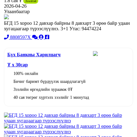
1.8 сая ₮
Зээлтэй
2026-04-26
Улаанбаатар
БГД 15 хороо 12 давхар байрны 8 давхарт 3 өрөө байр удаан
хугацаагаар түрээслүүлнэ. 3+1 Утас: 94474224
8808597X
Бүх Банкны Харилцагч
₮ x
30
сар
100% онлайн
Бичиг баримт бүрдүүлэх шаардлагагүй
Зээлийн өргөдлийн хураамж 0₮
40 сая төгрөг хүртэлх зээлийг 1 минутад