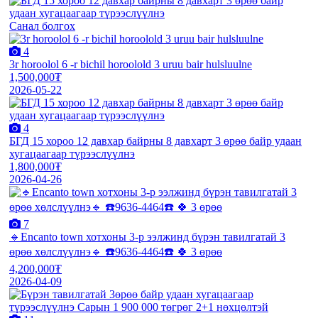
Санал болгох
4
3r horoolol 6 -r bichil horoolold 3 uruu bair hulsluulne
1,500,000₮
2026-05-22
4
БГД 15 хороо 12 давхар байрны 8 давхарт 3 өрөө байр удаан
хугацаагаар түрээслүүлнэ
1,800,000₮
2026-04-26
7
🔹️Encanto town хотхоны 3-р ээлжинд бүрэн тавилгатай 3
өрөө хөлслүүлнэ🔹️ ☎️9636-4464☎️ 🍀 3 өрөө
4,200,000₮
2026-04-09