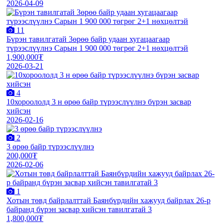
2026-04-09
11
Бүрэн тавилгатай 3өрөө байр удаан хугацаагаар
түрээслүүлнэ Сарын 1 900 000 төгрөг 2+1 нөхцөлтэй
1,900,000₮
2026-03-21
4
10хороололд 3 н өрөө байр түрээслүүлнэ бүрэн засвар
хийсэн
2026-02-16
2
3 өрөө байр түрээслүүлнэ
200,000₮
2026-02-06
1
Хотын төвд байрлалттай Баянбүрдийн хажууд байрлах 26-р
байранд бүрэн засвар хийсэн тавилгатай 3
1,800,000₮