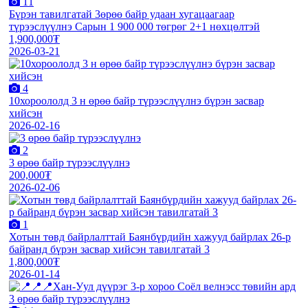
11
Бүрэн тавилгатай 3өрөө байр удаан хугацаагаар
түрээслүүлнэ Сарын 1 900 000 төгрөг 2+1 нөхцөлтэй
1,900,000₮
2026-03-21
4
10хороололд 3 н өрөө байр түрээслүүлнэ бүрэн засвар
хийсэн
2026-02-16
2
3 өрөө байр түрээслүүлнэ
200,000₮
2026-02-06
1
Хотын төвд байрлалттай Баянбүрдийн хажууд байрлах 26-р
байранд бүрэн засвар хийсэн тавилгатай 3
1,800,000₮
2026-01-14