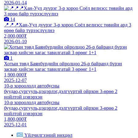
2026-01-14
14
📍📍📍Хан-Уул дүүрэг 3-р хороо Соёл велнэсс төвийн ард 3
өрөө байр түрээслүүлнэ
2,000,000₮
2026-01-10
1
Хотын төвд Баянбүрдийн ойролцоо 26-р байранд бүрэн
засвар хийсэн хагас тавилгатай 3 өрөөг 1+1
1,900,000₮
2025-12-07
10-р хороололд автобусны
буудао,сургууль,цэцэрлэг,дэлгүүртэй ойрхон 3-өрөө 2
нойлтой цэвэрхэн
10-р хороололд автобусны
буудао,сургууль,цэцэрлэг,дэлгүүртэй ойрхон 3-өрөө 2
нойлтой цэвэрхэн
1,800,000₮
2025-12-01
Үйлчилгээний нөхцөл