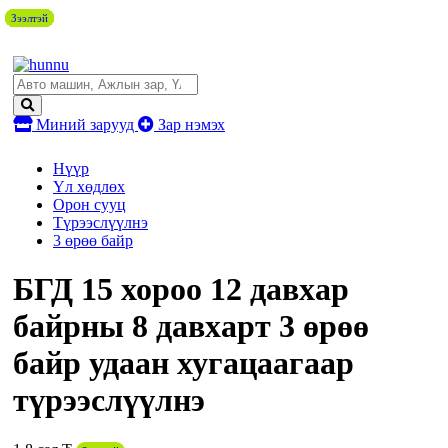
Зээлтэй
Зээлтэй
Зээлтэй
Зээлтэй
Зээлтэй
Зээлтэй
Зээлтэй
Зээлтэй
Зээлтэй
Зээлтэй
Зээлтэй
Зээлтэй
Зээлтэй
Зээлтэй
Миний зарууд
Зар нэмэх
Нүүр
Үл хөдлөх
Орон сууц
Түрээслүүлнэ
3 өрөө байр
БГД 15 хороо 12 давхар
байрны 8 давхарт 3 өрөө
байр удаан хугацаагаар
түрээслүүлнэ