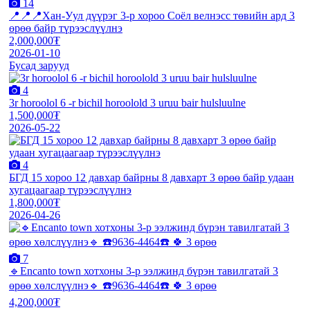
14
📍📍📍Хан-Уул дүүрэг 3-р хороо Соёл велнэсс төвийн ард 3
өрөө байр түрээслүүлнэ
2,000,000₮
2026-01-10
Бусад зарууд
4
3r horoolol 6 -r bichil horoolold 3 uruu bair hulsluulne
1,500,000₮
2026-05-22
4
БГД 15 хороо 12 давхар байрны 8 давхарт 3 өрөө байр удаан
хугацаагаар түрээслүүлнэ
1,800,000₮
2026-04-26
7
🔹️Encanto town хотхоны 3-р ээлжинд бүрэн тавилгатай 3
өрөө хөлслүүлнэ🔹️ ☎️9636-4464☎️ 🍀 3 өрөө
4,200,000₮