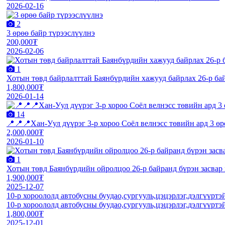
2026-02-16
2
3 өрөө байр түрээслүүлнэ
200,000₮
2026-02-06
1
Хотын төвд байрлалттай Баянбүрдийн хажууд байрлах 26-р бай
1,800,000₮
2026-01-14
14
📍📍📍Хан-Уул дүүрэг 3-р хороо Соёл велнэсс төвийн ард 3 өр
2,000,000₮
2026-01-10
1
Хотын төвд Баянбүрдийн ойролцоо 26-р байранд бүрэн засвар 
1,900,000₮
2025-12-07
10-р хороололд автобусны буудао,сургууль,цэцэрлэг,дэлгүүртэ
10-р хороололд автобусны буудао,сургууль,цэцэрлэг,дэлгүүртэ
1,800,000₮
2025-12-01