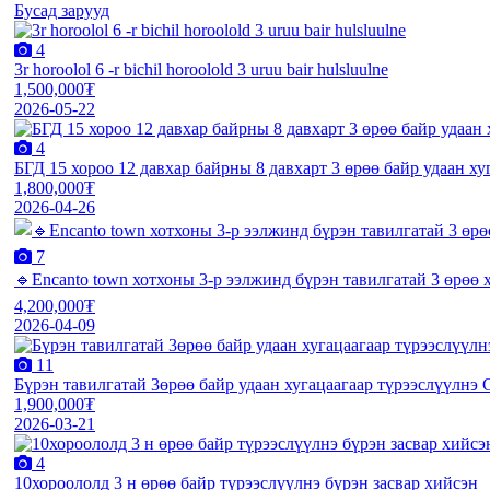
Бусад зарууд
4
3r horoolol 6 -r bichil horoolold 3 uruu bair hulsluulne
1,500,000₮
2026-05-22
4
БГД 15 хороо 12 давхар байрны 8 давхарт 3 өрөө байр удаан ху
1,800,000₮
2026-04-26
7
🔹️Encanto town хотхоны 3-р ээлжинд бүрэн тавилгатай 3 өрөө 
4,200,000₮
2026-04-09
11
Бүрэн тавилгатай 3өрөө байр удаан хугацаагаар түрээслүүлнэ 
1,900,000₮
2026-03-21
4
10хороололд 3 н өрөө байр түрээслүүлнэ бүрэн засвар хийсэн