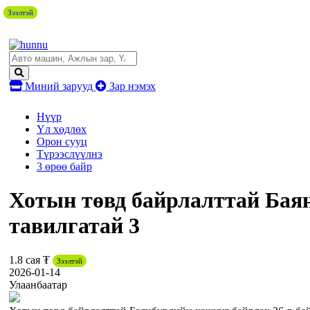
Зээлтэй
Зээлтэй
Зээлтэй
Зээлтэй
Зээлтэй
Зээлтэй
Зээлтэй
Зээлтэй
Зээлтэй
Зээлтэй
Миний зарууд
Зар нэмэх
Нүүр
Үл хөдлөх
Орон сууц
Түрээслүүлнэ
3 өрөө байр
Хотын төвд байрлалттай Баян
тавилгатай 3
1.8 сая ₮
Зээлтэй
2026-01-14
Улаанбаатар