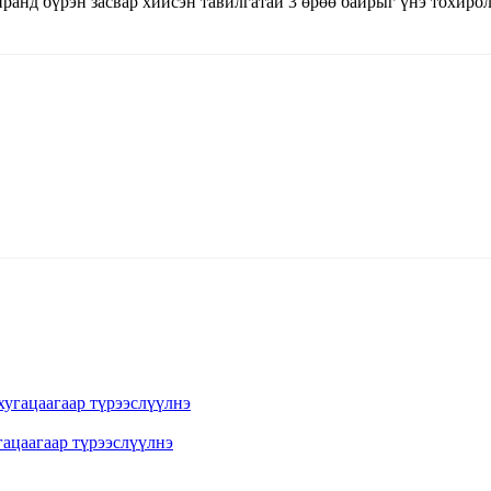
ранд бүрэн засвар хийсэн тавилгатай 3 өрөө байрыг үнэ тохиро
гацаагаар түрээслүүлнэ