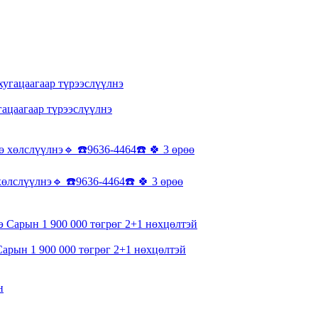
гацаагаар түрээслүүлнэ
хөлслүүлнэ🔹️ ☎️9636-4464☎️ 🍀 3 өрөө
Сарын 1 900 000 төгрөг 2+1 нөхцөлтэй