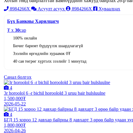
Хотын төвд байрлалттай Баянбүрдийн хажууд байрлах 26-р бай
8984266X
Асуулт асуух
8984266X
Хуваалцах
Бүх Банкны Харилцагч
₮ x
30
сар
100% онлайн
Бичиг баримт бүрдүүлэх шаардлагагүй
Зээлийн өргөдлийн хураамж 0₮
40 сая төгрөг хүртэлх зээлийг 1 минутад
Санал болгох
4
3r horoolol 6 -r bichil horoolold 3 uruu bair hulsluulne
1,500,000₮
2026-05-22
4
БГД 15 хороо 12 давхар байрны 8 давхарт 3 өрөө байр удаан ху
1,800,000₮
2026-04-26