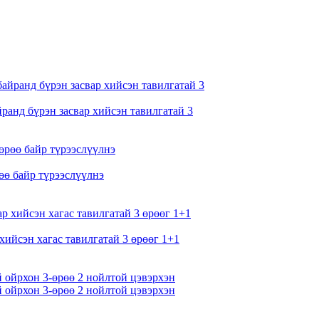
ранд бүрэн засвар хийсэн тавилгатай 3
өө байр түрээслүүлнэ
хийсэн хагас тавилгатай 3 өрөөг 1+1
й ойрхон 3-өрөө 2 нойлтой цэвэрхэн
й ойрхон 3-өрөө 2 нойлтой цэвэрхэн