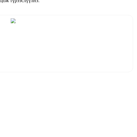
лцож түрээслүүлнэ.