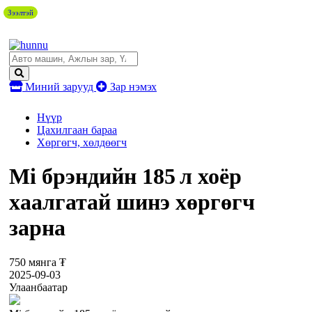
Зээлтэй
Миний зарууд
Зар нэмэх
Нүүр
Цахилгаан бараа
Хөргөгч, хөлдөөгч
Mi брэндийн 185 л хоёр
хаалгатай шинэ хөргөгч
зарна
750 мянга ₮
2025-09-03
Улаанбаатар