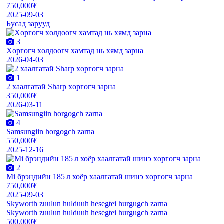
750,000₮
2025-09-03
Бусад зарууд
3
Хөргөгч хөлдөөгч хамтад нь хямд зарна
2026-04-03
1
2 хаалгатай Sharp хөргөгч зарна
350,000₮
2026-03-11
4
Samsungiin horgogch zarna
550,000₮
2025-12-16
2
Mi брэндийн 185 л хоёр хаалгатай шинэ хөргөгч зарна
750,000₮
2025-09-03
Skyworth zuulun hulduuh hesegtei hurgugch zarna
Skyworth zuulun hulduuh hesegtei hurgugch zarna
500,000₮