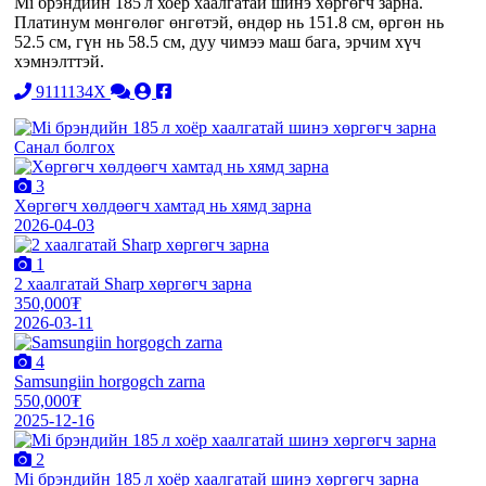
Mi брэндийн 185 л хоёр хаалгатай шинэ хөргөгч зарна.
Платинум мөнгөлөг өнгөтэй, өндөр нь 151.8 см, өргөн нь
52.5 см, гүн нь 58.5 см, дуу чимээ маш бага, эрчим хүч
хэмнэлттэй.
9111134X
Санал болгох
3
Хөргөгч хөлдөөгч хамтад нь хямд зарна
2026-04-03
1
2 хаалгатай Sharp хөргөгч зарна
350,000₮
2026-03-11
4
Samsungiin horgogch zarna
550,000₮
2025-12-16
2
Mi брэндийн 185 л хоёр хаалгатай шинэ хөргөгч зарна