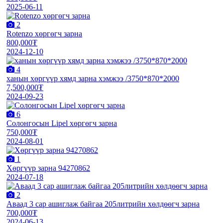
2025-06-11
2
Rotenzo хөргөгч зарна
800,000₮
2024-12-10
4
ханын хөргүүр хямд зарна хэмжээ /3750*870*2000
7,500,000₮
2024-09-23
6
Солонгосын Lipel хөргөгч зарна
750,000₮
2024-08-01
1
Хөргүүр зарна 94270862
2024-07-18
2
Аваад 3 сар ашиглаж байгаа 205литрийн хөлдөөгч зарна
700,000₮
2024-06-13