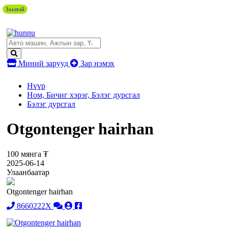
Зээлтэй
Миний зарууд
Зар нэмэх
Нүүр
Ном, Бичиг хэрэг, Бэлэг дурсгал
Бэлэг дурсгал
Otgontenger hairhan
100 мянга ₮
2025-06-14
Улаанбаатар
Otgontenger hairhan
8660222X