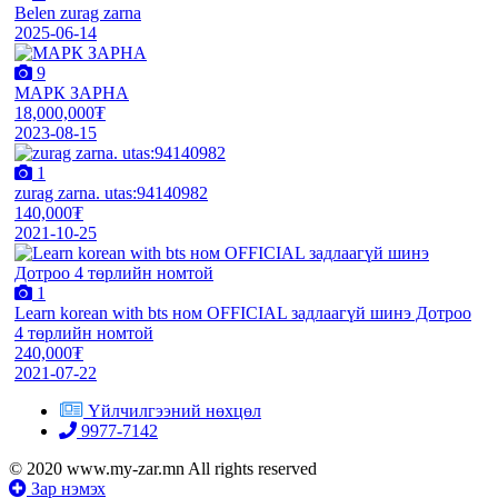
Belen zurag zarna
2025-06-14
9
МАРК ЗАРНА
18,000,000₮
2023-08-15
1
zurag zarna. utas:94140982
140,000₮
2021-10-25
1
Learn korean with bts ном OFFICIAL задлаагүй шинэ Дотроо
4 төрлийн номтой
240,000₮
2021-07-22
Үйлчилгээний нөхцөл
9977-7142
© 2020 www.my-zar.mn All rights reserved
Зар нэмэх