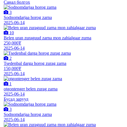
Санал болгох
3
Sodnomdarjaa horog zarna
2025-06-14
10
Belen uran zuraguud zarna mon zahialgaar zurna
250,000₮
2025-06-14
2
Tsedenbal darga horog zurag zarna
150,000₮
2025-06-14
1
otgontenger belen zurag zarna
2025-06-14
Бусад зарууд
3
Sodnomdarjaa horog zarna
2025-06-14