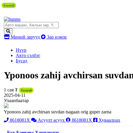
Зээлтэй
Миний зарууд
Зар нэмэх
Нүүр
Авто сэлбэг
Бусад
Yponoos zahij avchirsan suvdan
1 сая ₮
Зээлтэй
2025-04-11
Улаанбаатар
Yponoos zahij avchirsan suvdan tsagaan orig guper zarna
8618081X
Асуулт асуух
8618081X
Хуваалцах
Бүх Банкны Харилцагч