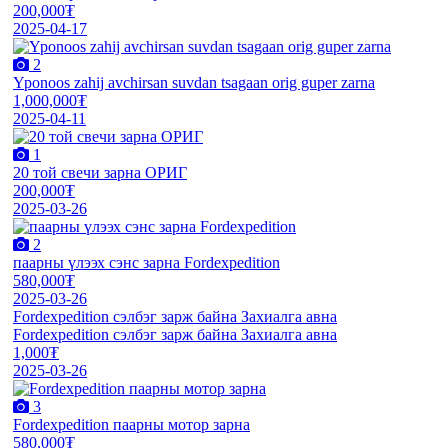
200,000₮
2025-04-17
2
Yponoos zahij avchirsan suvdan tsagaan orig guper zarna
1,000,000₮
2025-04-11
1
20 той свечи зарна ОРИГ
200,000₮
2025-03-26
2
паарны үлээх сэнс зарна Fordexpedition
580,000₮
2025-03-26
Fordexpedition сэлбэг зарж байна Захиалга авна
Fordexpedition сэлбэг зарж байна Захиалга авна
1,000₮
2025-03-26
3
Fordexpedition паарны мотор зарна
580,000₮