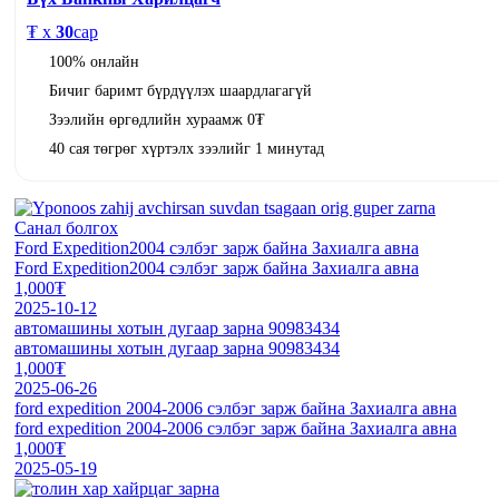
₮ x
30
сар
100% онлайн
Бичиг баримт бүрдүүлэх шаардлагагүй
Зээлийн өргөдлийн хураамж 0₮
40 сая төгрөг хүртэлх зээлийг 1 минутад
Санал болгох
Ford Expedition2004 сэлбэг зарж байна Захиалга авна
Ford Expedition2004 сэлбэг зарж байна Захиалга авна
1,000₮
2025-10-12
автомашины хотын дугаар зарна 90983434
автомашины хотын дугаар зарна 90983434
1,000₮
2025-06-26
ford expedition 2004-2006 сэлбэг зарж байна Захиалга авна
ford expedition 2004-2006 сэлбэг зарж байна Захиалга авна
1,000₮
2025-05-19