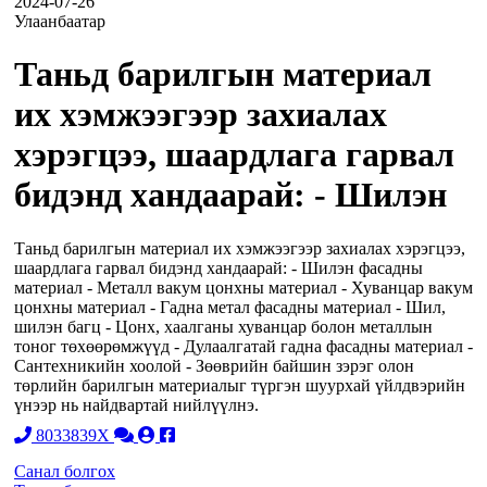
2024-07-26
Улаанбаатар
Таньд барилгын материал
их хэмжээгээр захиалах
хэрэгцээ, шаардлага гарвал
бидэнд хандаарай: - Шилэн
Таньд барилгын материал их хэмжээгээр захиалах хэрэгцээ,
шаардлага гарвал бидэнд хандаарай: - Шилэн фасадны
материал - Металл вакум цонхны материал - Хуванцар вакум
цонхны материал - Гадна метал фасадны материал - Шил,
шилэн багц - Цонх, хаалганы хуванцар болон металлын
тоног төхөөрөмжүүд - Дулаалгатай гадна фасадны материал -
Сантехникийн хоолой - Зөөврийн байшин зэрэг олон
төрлийн барилгын материалыг түргэн шуурхай үйлдвэрийн
үнээр нь найдвартай нийлүүлнэ.
8033839X
Санал болгох