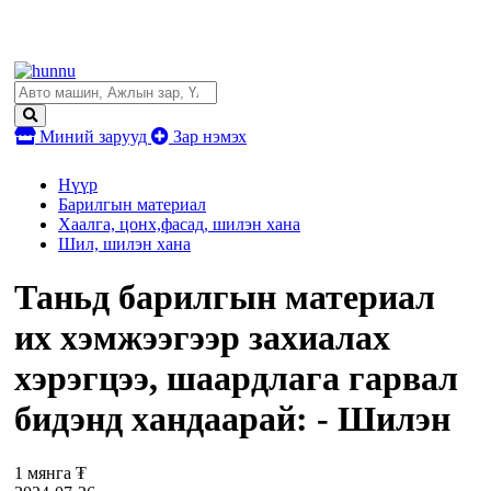
Миний зарууд
Зар нэмэх
Нүүр
Барилгын материал
Хаалга, цонх,фасад, шилэн хана
Шил, шилэн хана
Таньд барилгын материал
их хэмжээгээр захиалах
хэрэгцээ, шаардлага гарвал
бидэнд хандаарай: - Шилэн
1 мянга ₮