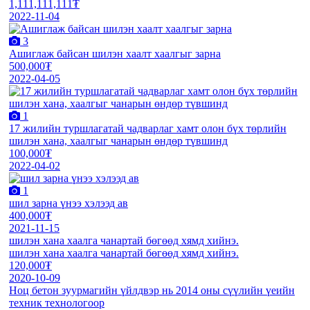
1,111,111,111₮
2022-11-04
3
Ашиглаж байсан шилэн хаалт хаалгыг зарна
500,000₮
2022-04-05
1
17 жилийн туршлагатай чадварлаг хамт олон бүх төрлийн
шилэн хана, хаалгыг чанарын өндөр түвшинд
100,000₮
2022-04-02
1
шил зарна үнээ хэлээд ав
400,000₮
2021-11-15
шилэн хана хаалга чанартай бөгөөд хямд хийнэ.
шилэн хана хаалга чанартай бөгөөд хямд хийнэ.
120,000₮
2020-10-09
Ноц бетон зуурмагийн үйлдвэр нь 2014 оны сүүлийн үеийн
техник технологоор