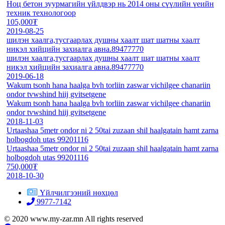
Ноц бетон зуурмагийн үйлдвэр нь 2014 оны сүүлийн үеийн
техник технологоор
105,000₮
2019-08-25
шилэн хаалга,тусгаарлах душны хаалт шат шатны хаалт
никэл хийцийн захиалга авна.89477770
шилэн хаалга,тусгаарлах душны хаалт шат шатны хаалт
никэл хийцийн захиалга авна.89477770
2019-06-18
Wakum tsonh hana haalga bvh torliin zaswar vichilgee chanariin
ondor tvwshind hiij gvitsetgene
Wakum tsonh hana haalga bvh torliin zaswar vichilgee chanariin
ondor tvwshind hiij gvitsetgene
2018-11-03
Urtaashaa 5metr ondor ni 2 50tai zuzaan shil haalgatain hamt zarna
holbogdoh utas 99201116
Urtaashaa 5metr ondor ni 2 50tai zuzaan shil haalgatain hamt zarna
holbogdoh utas 99201116
750,000₮
2018-10-30
Үйлчилгээний нөхцөл
9977-7142
© 2020 www.my-zar.mn All rights reserved