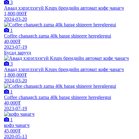
3
Аваад хэрэглээгүй Krups брендийн автомат кофе чанагч
1,800,000₮
2024-03-20
1
Coffee chanagch zarna 40k barag shineere heregleegui
40,000₮
2023-07-19
Бусад зарууд
3
Аваад хэрэглээгүй Krups брендийн автомат кофе чанагч
1,800,000₮
2024-03-20
1
Coffee chanagch zarna 40k barag shineere heregleegui
40,000₮
2023-07-19
1
кофэ чанагч
45,000₮
2020-05-13