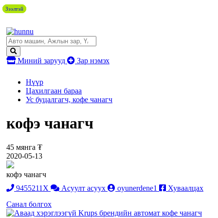
Зээлтэй
Зээлтэй
Зээлтэй
Миний зарууд
Зар нэмэх
Нүүр
Цахилгаан бараа
Ус буцалгагч, кофе чанагч
кофэ чанагч
45 мянга ₮
2020-05-13
кофэ чанагч
9455211X
Асуулт асуух
oyunerdene1
Хуваалцах
Санал болгох