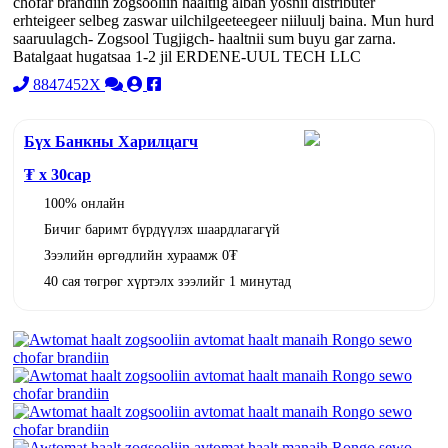
chofar brandiin zogsooliin haaltiig alban yosnii distributer
erhteigeer selbeg zaswar uilchilgeeteegeer niiluulj baina. Mun hurd
saaruulagch- Zogsool Tugjigch- haaltnii sum buyu gar zarna.
Batalgaat hugatsaa 1-2 jil ERDENE-UUL TECH LLC
8847452X
Бүх Банкны Харилцагч
₮ x
30
сар
100% онлайн
Бичиг баримт бүрдүүлэх шаардлагагүй
Зээлийн өргөдлийн хураамж 0₮
40 сая төгрөг хүртэлх зээлийг 1 минутад