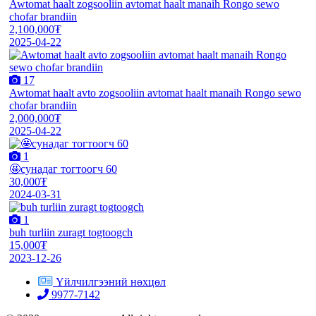
Awtomat haalt zogsooliin avtomat haalt manaih Rongo sewo
chofar brandiin
2,100,000₮
2025-04-22
17
Awtomat haalt avto zogsooliin avtomat haalt manaih Rongo sewo
chofar brandiin
2,000,000₮
2025-04-22
1
🤩сунадаг тогтоогч 60
30,000₮
2024-03-31
1
buh turliin zuragt togtoogch
15,000₮
2023-12-26
Үйлчилгээний нөхцөл
9977-7142