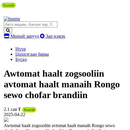
Зээлтэй
Зээлтэй
Зээлтэй
Миний зарууд
Зар нэмэх
Нүүр
Цахилгаан бараа
Бусад
Awtomat haalt zogsooliin
avtomat haalt manaih Rongo
sewo chofar brandiin
2.1 сая ₮
Зээлтэй
2025-04-22
Awtomat haalt zogsooliin avtomat haalt manaih Rongo sewo