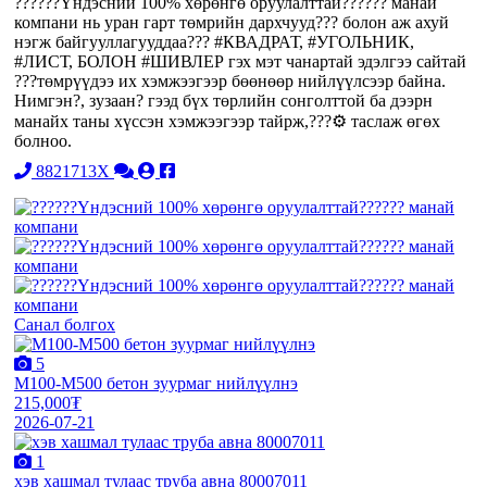
??️??️??️Үндэсний 100% хөрөнгө оруулалттай??️??️??️ манай
компани нь уран гарт төмрийн дархчууд??? болон аж ахуй
нэгж байгууллагууддаа??️?️ #КВАДРАТ, #УГОЛЬНИК,
#ЛИСТ, БОЛОН #ШИВЛЕР гэх мэт чанартай эдэлгээ сайтай
???төмрүүдээ их хэмжээгээр бөөнөөр нийлүүлсээр байна.
Нимгэн?, зузаан? гээд бүх төрлийн сонголттой ба дээрн
манайх таны хүссэн хэмжээгээр тайрж,???⚙️ таслаж өгөх
болноо.
8821713X
Санал болгох
5
М100-М500 бетон зуурмаг нийлүүлнэ
215,000₮
2026-07-21
1
хэв хашмал тулаас труба авна 80007011