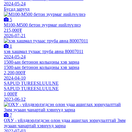
2024-05-24
Бусад зарууд
5
М100-М500 бетон зуурмаг нийлүүлнэ
215,000₮
2026-07-21
1
хэв хашмал тулаас труба авна 80007011
2024-05-24
1500-ын бетонон кольцоны хэв зарна
1500-ын бетонон кольцоны хэв зарна
2,200,000₮
2024-04-10
SAPUD TUREESLUULNE
SAPUD TUREESLUULNE
1,000₮
2023-06-12
7
ОХУ - үйлдвэрлэгдсэн олон удаа ашиглах зориулалттай 3мм
зузаан чанартай хэвнүүд зарна
2022-07-03