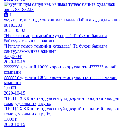
1
хуучиг пум сапуд хэв хашмал тулаас байнга худалдаж авна.
88183233
2021-06-02
"Итгэлт төмөр төмрийн худалдаа" Та бүхэн барилга
байгууламжынхаа ажилыг
"Итгэлт төмөр төмрийн худалдаа" Та бүхэн барилга
байгууламжынхаа ажилыг
320,000₮
2020-10-15
??️??️??️Үндэсний 100% хөрөнгө оруулалттай??️??️??️ манай
компани
??️??️??️Үндэсний 100% хөрөнгө оруулалттай??️??️??️ манай
компани
1,000₮
2020-10-15
“НОЦ” ХХК нь танд улсын үйлдвэрийн чанартай квадрат
төмөр, угольник, трубо,
“НОЦ” ХХК нь танд улсын үйлдвэрийн чанартай квадрат
төмөр, угольник, трубо,
1,000₮
2020-10-15