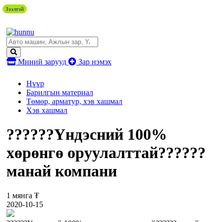
Зээлтэй
Миний зарууд
Зар нэмэх
Нүүр
Барилгын материал
Төмөр, арматур, хэв хашмал
Хэв хашмал
??️??️??️Үндэсний 100%
хөрөнгө оруулалттай??️??️??️
манай компани
1 мянга ₮
2020-10-15