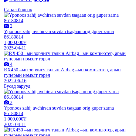
Санал болгох
2
Yponoos zahij avchirsan suvdan tsagaan orig guper zarna
86180814
1,000,000₮
2025-04-11
4
RX450 –ын зорчигч талын Airbag –ын компьютер, арын
гуперын нэмэлт гэрэл
2022-06-16
Бусад зарууд
2
Yponoos zahij avchirsan suvdan tsagaan orig guper zarna
86180814
1,000,000₮
2025-04-11