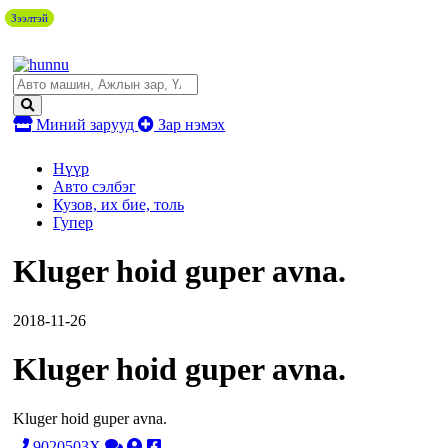
Зээлтэй
Зээлтэй
Миний зарууд
Зар нэмэх
Нүүр
Авто сэлбэг
Кузов, их бие, толь
Гупер
Kluger hoid guper avna.
2018-11-26
Kluger hoid guper avna.
Kluger hoid guper avna.
9020503X