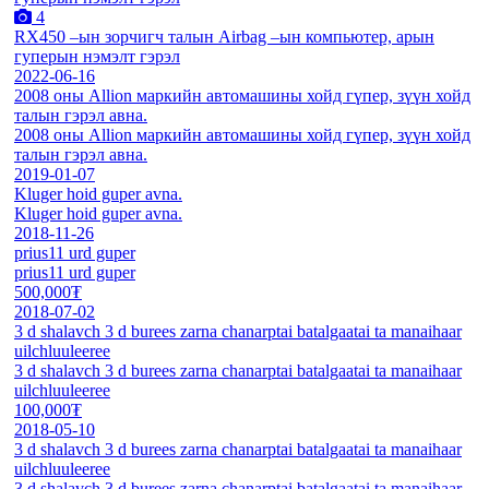
4
RX450 –ын зорчигч талын Airbag –ын компьютер, арын
гуперын нэмэлт гэрэл
2022-06-16
2008 оны Allion маркийн автомашины хойд гүпер, зүүн хойд
талын гэрэл авна.
2008 оны Allion маркийн автомашины хойд гүпер, зүүн хойд
талын гэрэл авна.
2019-01-07
Kluger hoid guper avna.
Kluger hoid guper avna.
2018-11-26
prius11 urd guper
prius11 urd guper
500,000₮
2018-07-02
3 d shalavch 3 d burees zarna chanarptai batalgaatai ta manaihaar
uilchluuleeree
3 d shalavch 3 d burees zarna chanarptai batalgaatai ta manaihaar
uilchluuleeree
100,000₮
2018-05-10
3 d shalavch 3 d burees zarna chanarptai batalgaatai ta manaihaar
uilchluuleeree
3 d shalavch 3 d burees zarna chanarptai batalgaatai ta manaihaar