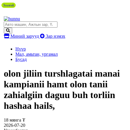
Зээлтэй
Миний зарууд
Зар нэмэх
Нүүр
Мал, амьтан, ургамал
Бусад
olon jiliin turshlagatai manai
kampianii hamt olon tanii
zahialgiin daguu buh torliin
hashaa hails,
18 мянга ₮
2026-07-20