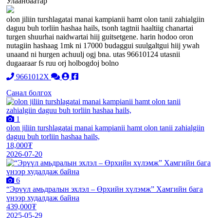
Улаанбаатар
olon jiliin turshlagatai manai kampianii hamt olon tanii zahialgiin
daguu buh torliin hashaa hails, tsonh tagtnii haaltiig chanartai
turgen shuurhai naidwartai hiij guitsetgene. harin hodoo oron
nutagiin hashaag 1mk ni 17000 budaggui suulgaltgui hiij ywah
unaand ni hurgen achuulj ogj bna. utas 96610124 utasnii
dugaaraar fs ruu orj holbogdoj bolno
9661012X
Санал болгох
1
olon jiliin turshlagatai manai kampianii hamt olon tanii zahialgiin
daguu buh torliin hashaa hails,
18,000₮
2026-07-20
6
“Эрүүл амьдралын эхлэл – Өрхийн хүлэмж” Хамгийн бага
үнээр худалдаж байна
439,000₮
2025-05-29