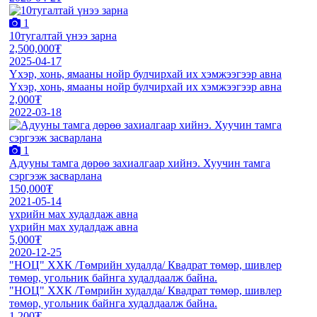
1
10тугалтай үнээ зарна
2,500,000₮
2025-04-17
Үхэр, хонь, ямааны нойр булчирхай их хэмжээгээр авна
Үхэр, хонь, ямааны нойр булчирхай их хэмжээгээр авна
2,000₮
2022-03-18
1
Адууны тамга дөрөө захиалгаар хийнэ. Хуучин тамга
сэргээж засварлана
150,000₮
2021-05-14
үхрийн мах худалдаж авна
үхрийн мах худалдаж авна
5,000₮
2020-12-25
"НОЦ" ХХК /Төмрийн худалда/ Квадрат төмөр, шивлер
төмөр, угольник байнга худалдаалж байна.
"НОЦ" ХХК /Төмрийн худалда/ Квадрат төмөр, шивлер
төмөр, угольник байнга худалдаалж байна.
1,200₮