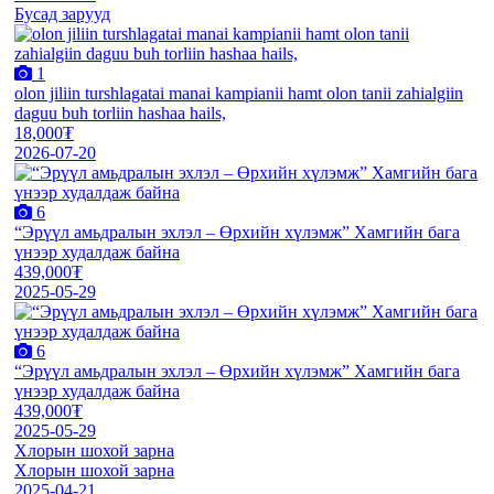
Бусад зарууд
1
olon jiliin turshlagatai manai kampianii hamt olon tanii zahialgiin
daguu buh torliin hashaa hails,
18,000₮
2026-07-20
6
“Эрүүл амьдралын эхлэл – Өрхийн хүлэмж” Хамгийн бага
үнээр худалдаж байна
439,000₮
2025-05-29
6
“Эрүүл амьдралын эхлэл – Өрхийн хүлэмж” Хамгийн бага
үнээр худалдаж байна
439,000₮
2025-05-29
Хлорын шохой зарна
Хлорын шохой зарна
2025-04-21