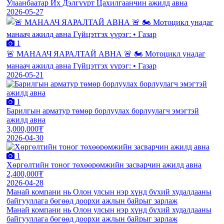
Улаанбаатар Их Дэлгүүрт Цахилгаанчин ажилд авна
2026-05-27
1
🚨 МАНААЧ ЯАРАЛТАЙ АВНА 🚨 🏍️ Мотоцикл унадаг
манаач ажилд авна Гүйцэтгэх үүрэг: • Газар
2026-05-21
1
Барилгын арматур төмөр борлуулах борлуулагч эмэгтэй
ажилд авна
3,000,000₮
2026-04-30
1
Хөргөлтийн тоног төхөөрөмжийн засварчин ажилд авна
2,400,000₮
2026-04-28
Манай компани нь Олон улсын нэр хүнд бүхий худалдааны
байгууллага бөгөөд доорхи ажлын байрыг зарлаж
Манай компани нь Олон улсын нэр хүнд бүхий худалдааны
байгууллага бөгөөд доорхи ажлын байрыг зарлаж