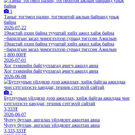
1
Таныг тогтмол цалин, тогтвортой ажлын байранд урьж
байна
2026-07-22
19настай охин байна тууштай хийх ажил хайж байна
~барилгын засал чимэглэлээр сураад төгссөн Ажилын
19настай охин байна тууштай хийх ажил хайж байна
~барилгын засал чимэглэлээр сураад төгссөн Ажилын
1,800,000₮
2026-07-01
Хог тээврийн байгууллагад ачигч ажилд авна
Хог тээврийн байгууллагад ачигч ажилд авна
2026-06-08
2
Бутлуурын үйлдвэр дээр ажиллах, хийж байгаа ажилдаа чин
сэтгэлээсээ ханддаг, техник сэтгэхүй сайтай
3,333₮
2026-06-07
Чулуу бутлан, ангилах үйлдвэрт ажилтан авна
Чулуу бутлан, ангилах үйлдвэрт ажилтан авна
3,333,333₮