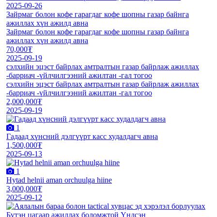
2025-09-26
Зайрмаг болон кофе гарагдаг кофе шопны газар байнга
ажиллах хүн ажилд авна
Зайрмаг болон кофе гарагдаг кофе шопны газар байнга
ажиллах хүн ажилд авна
70,000₮
2025-09-19
сэлхийн эцэст байрлах амтралтын газар байрлаж ажиллах
-барриач -үйлчилгээний ажилтан -гал тогоо
сэлхийн эцэст байрлах амтралтын газар байрлаж ажиллах
-барриач -үйлчилгээний ажилтан -гал тогоо
2,000,000₮
2025-09-19
1
Гадаад хүнсний дэлгүүрт касс худалдагч авна
1,500,000₮
2025-09-13
1
Hytad helnii aman orchuulga hiine
3,000,000₮
2025-09-12