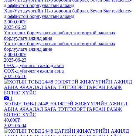
д оффистой борлуулалтын албанд
Хан-Уул дүүргийн 11-р хороонд байрлах Seven Star residence-
д оффистой борлуулалтын албанд
2,000,000₮
2025-06-23
Үл хөдлөх борлуулалтын албанд тогтвортой ажиллах
борлуулагч ажилд авна
Үл хөдлөх борлуулалтын албанд тогтвортой ажиллах
борлуулагч ажилд авна
2,000,000₮
2025-06-23
СӨХ-д үйлчлэгч ажилд авна
СӨХ-д үйлчлэгч ажилд авна
2025-06-16
1
ХОТЫН ТӨВД 24/48 ЭЭЛЖТЭЙ ЖИЖҮҮРИЙН АЖИЛД
АВНА АЧААЛАЛ БАГА ТЭТГЭВЭРТ ГАРСАН БАЫЖ
БОЛНО ХҮЙС
40,000₮
2025-06-04