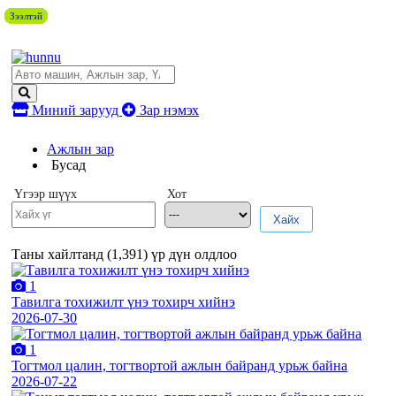
Зээлтэй
Зээлтэй
Зээлтэй
Зээлтэй
Зээлтэй
Зээлтэй
Зээлтэй
Зээлтэй
Зээлтэй
Зээлтэй
Зээлтэй
Зээлтэй
Зээлтэй
Зээлтэй
Зээлтэй
Зээлтэй
Зээлтэй
Зээлтэй
Зээлтэй
Зээлтэй
Зээлтэй
Зээлтэй
Миний зарууд
Зар нэмэх
Ажлын зар
Бусад
Үгээр шүүх
Хот
Хайх
Таны хайлтанд (
1,391
) үр дүн олдлоо
1
Тавилга тохижилт үнэ тохирч хийнэ
2026-07-30
1
Тогтмол цалин, тогтвортой ажлын байранд урьж байна
2026-07-22