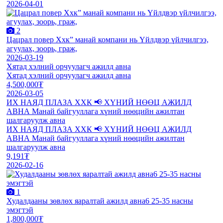
2026-04-01
2
Цацрал повер Ххк” манай компани нь Үйлдвэр үйлчилгээ,
агуулах, зоорь, граж,
2026-03-19
Хятад хэлний орчуулагч ажилд авна
Хятад хэлний орчуулагч ажилд авна
4,500,000₮
2026-03-05
ИХ НАЯД ПЛАЗА ХХК 📢 ХҮНИЙ НӨӨЦ АЖИЛД
АВНА Манай байгууллага хүний нөөцийн ажилтан
шалгаруулж авна
ИХ НАЯД ПЛАЗА ХХК 📢 ХҮНИЙ НӨӨЦ АЖИЛД
АВНА Манай байгууллага хүний нөөцийн ажилтан
шалгаруулж авна
9,191₮
2026-02-16
1
Худалдааны зөвлөх яаралтай ажилд авна6 25-35 насны
эмэгтэй
1,800,000₮