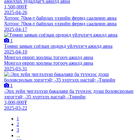
ажиллах худалдагч ажилд авна
1,500,000₮
2025-04-26
Хотоос 70км-т байрлах үхрийн фермд саальчин авна
Хотоос 70км-т байрлах үхрийн фермд саальчин авна
2025-04-17
1
Төмөр замын соёлын ордонд үйлчлэгч ажилд авна
2025-04-10
Монгол европ хоолны тогооч ажилд авна
Монгол европ хоолны тогооч ажилд авна
2025-03-31
1
-Эрх зүйн чиглэлээр бакалавр ба түүнээс дээш боловсролын
зэрэгтэй; -35 хүртэлх настай; -Төрийн
3,000,000₮
2025-03-22
1
2
3
...