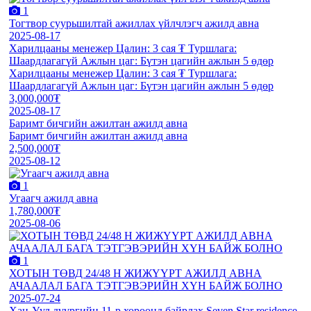
1
Тогтвор суурьшилтай ажиллах үйлчлэгч ажилд авна
2025-08-17
Харилцааны менежер Цалин: 3 сая ₮ Туршлага:
Шаардлагагүй Ажлын цаг: Бүтэн цагийн ажлын 5 өдөр
Харилцааны менежер Цалин: 3 сая ₮ Туршлага:
Шаардлагагүй Ажлын цаг: Бүтэн цагийн ажлын 5 өдөр
3,000,000₮
2025-08-17
Баримт бичгийн ажилтан ажилд авна
Баримт бичгийн ажилтан ажилд авна
2,500,000₮
2025-08-12
1
Угаагч ажилд авна
1,780,000₮
2025-08-06
1
ХОТЫН ТӨВД 24/48 Н ЖИЖҮҮРТ АЖИЛД АВНА
АЧААЛАЛ БАГА ТЭТГЭВЭРИЙН ХҮН БАЙЖ БОЛНО
2025-07-24
Хан-Уул дүүргийн 11-р хороонд байрлах Seven Star residence-