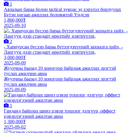
1
Аялалын бараа болон tactical хувцас эд хэрэлэл борлуулах
Бүтэн цагаар ажиллах боломжтой Үндсэн
1,800,000₮
2025-09-10
2
- Хариуцсан бүсээр бараа бүтээгдэхүүний захиалга хийх, -
Лангуун дээр стандарт өрөлтийг нэвтрүүлэх,
3,000,000₮
2025-09-09
Жуулчны баазад 10 хоногоор байрлаж ажиллах эрэгтэй
туслах ажилчин авна
Жуулчны баазад 10 хоногоор байрлаж ажиллах эрэгтэй
туслах ажилчин авна
2025-09-09
1
Ганданд байрлах шинэ цэвэр тохилог дэлгүүр, оффист
цэвэрлэгээний ажилтан авна
1,300,000₮
2025-09-02