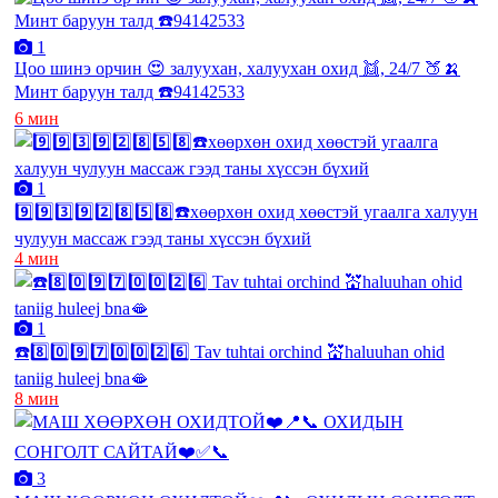
1
Цоо шинэ орчин 😍 залуухан, халуухан охид 👯, 24/7 🍑🍌
Минт баруун талд ☎️94142533
6 мин
1
9️⃣9️⃣3️⃣9️⃣2️⃣8️⃣5️⃣8️⃣☎️хөөрхөн охид хөөстэй угаалга халуун
чулуун массаж гээд таны хүссэн бүхий
4 мин
1
☎️8️⃣0️⃣9️⃣7️⃣0️⃣0️⃣2️⃣6️⃣ Tav tuhtai orchind 💒haluuhan ohid
taniig huleej bna🫦
8 мин
3