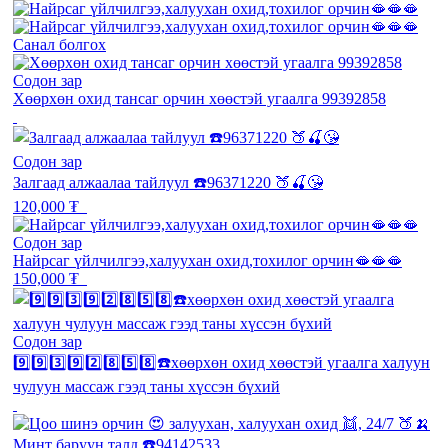
Санал болгох
Содон зар
Хөөрхөн охид тансаг орчин хөөстэй угаалга 99392858
Содон зар
Залгаад алжаалаа тайлуул ☎️96371220 🍑🍒😘
120,000 ₮
Содон зар
Найрсаг үйлчилгээ,халуухан охид,тохилог орчин🫦🫦🫦
150,000 ₮
Содон зар
9️⃣9️⃣3️⃣9️⃣2️⃣8️⃣5️⃣8️⃣☎️хөөрхөн охид хөөстэй угаалга халуун
чулуун массаж гээд таны хүссэн бүхий