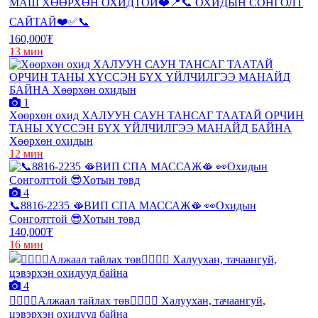
МАШ ХӨӨРХӨН ОХИДТОЙ❤️📍📞 ОХИДЫН СОНГОЛТ
САЙТАЙ❤️✅📞
160,000₮
13 мин
1
Хөөрхөн охид ХАЛУУН САУН ТАНСАГ ТААТАЙ ОРЧИН
ТАНЫ ХҮССЭН БҮХ ҮЙЛЧИЛГЭЭ МАНАЙД БАЙНА
Хөөрхөн охидын
12 мин
4
📞8816-2235 🫦ВИП СПА МАССАЖ🫦 👀Охидын
Сонголттой 😎Хотын төвд
140,000₮
16 мин
4
❤️‍🔥❤️‍🔥Алжаал тайлах төв❤️‍🔥❤️‍🔥 Халуухан, тачаангуй,
цэвэрхэн охидууд байна