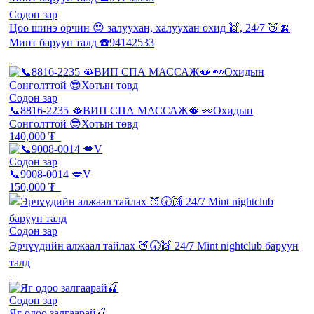
Содон зар
Цоо шинэ орчин 😍 залуухан, халуухан охид 👯, 24/7 🍑🍌
Минт баруун талд ☎️94142533
Содон зар
📞8816-2235 🫦ВИП СПА МАССАЖ🫦 👀Охидын
Сонголттой 😎Хотын төвд
140,000 ₮
Содон зар
📞9008-0014 💋V
150,000 ₮
Содон зар
Эрчүүдийн алжаал тайлах 🍑🕢👯 24/7 Mint nightclub баруун
талд
Содон зар
Яг одоо залгаарай🍒