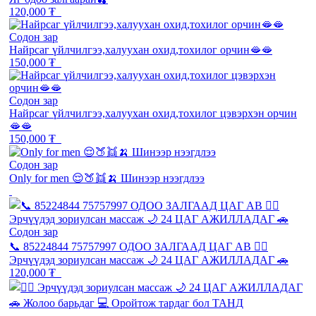
120,000 ₮
Содон зар
Найрсаг үйлчилгээ,халуухан охид,тохилог орчин🫦🫦
150,000 ₮
Содон зар
Найрсаг үйлчилгээ,халуухан охид,тохилог цэвэрхэн орчин
🫦🫦
150,000 ₮
Содон зар
Only for men 😌🍑👯🍌 Шинээр нээгдлээ
Содон зар
📞 85224844 75757997 ОДОО ЗАЛГААД ЦАГ АВ 💆‍♂️
Эрчүүдэд зориулсан массаж 🌙 24 ЦАГ АЖИЛЛАДАГ 🚗
120,000 ₮