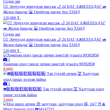
Содон зар
💆‍♂️ Эрчүүдэд зориулсан массаж 🌙 24 ЦАГ АЖИЛЛАДАГ 🚗
Жолоо барьдаг 💻 Оройтож тардаг бол ТАНД
120,000 ₮
Содон зар
💆‍♂️ Эрчүүдэд зориулсан массаж 🌙 24 ЦАГ АЖИЛЛАДАГ 🚗
Жолоо барьдаг 💻 Оройтож тардаг бол ТАНД
120,000 ₮
1
Хөөрхөн охид тансаг орчин хөөстэй угаалга 99392858
4 мин
1
☎️8️⃣0️⃣9️⃣7️⃣0️⃣0️⃣2️⃣6️⃣ Тав тухтай орчин 💒 Халуухан охид
таныг хүлээж байна
3 мин