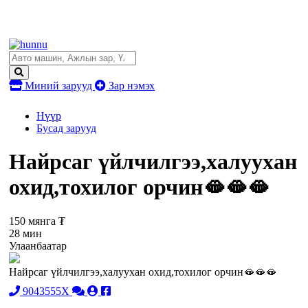
Миний зарууд
Зар нэмэх
Нүүр
Бусад зарууд
Найрсаг үйлчилгээ,халуухан
охид,тохилог орчин🫦🫦🫦
150 мянга ₮
28 мин
Улаанбаатар
Найрсаг үйлчилгээ,халуухан охид,тохилог орчин🫦🫦🫦
9043555X