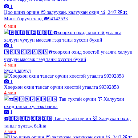
1
Цоо шинэ орчин 😍 залуухан, халуухан охид 👯, 24/7 🍑🍌
Минт баруун талд ☎️94142533
6 мин
1
9️⃣9️⃣3️⃣9️⃣2️⃣8️⃣5️⃣8️⃣☎️хөөрхөн охид хөөстэй угаалга халуун
чулуун массаж гээд таны хүссэн бүхий
4 мин
Бусад зарууд
1
Хөөрхөн охид тансаг орчин хөөстэй угаалга 99392858
4 мин
1
☎️8️⃣0️⃣9️⃣7️⃣0️⃣0️⃣2️⃣6️⃣ Тав тухтай орчин 💒 Халуухан охид
таныг хүлээж байна
3 мин