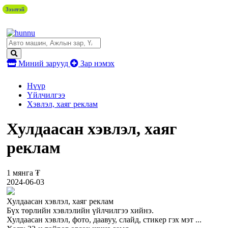
Зээлтэй
Зээлтэй
Миний зарууд
Зар нэмэх
Нүүр
Үйлчилгээ
Хэвлэл, хаяг реклам
Хулдаасан хэвлэл, хаяг
реклам
1 мянга ₮
2024-06-03
Хулдаасан хэвлэл, хаяг реклам
Бүх төрлийн хэвлэлийн үйлчилгээ хийнэ.
Хулдаасан хэвлэл, фото, даавуу, слайд, стикер гэх мэт ...