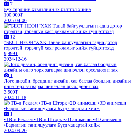
7
Бүх төрлийн хэвлэлийн эх бэлтгэл хийнэ
100,000₮
2025-04-06
12
”БЕСТ НЕОН”ХХК Танай байгууллагын гадна дотор
гэрэлтэй, гэрэлгүй хаяг рекламыг хийж гүйцэтгэхэд
9,999₮
2024-12-16
1
Лого дизайн, брендинг дизайн, сав баглаа боодлын дизайны
өнгө төрх загвараа шинэчлэн өрсөлдөөнт зах
3,500₮
2024-11-18
1
•TВ-н Реклам •TВ-н Шторк •2D анимешн •3D анимешн
•Барилгын танилцуулага Бүгд чанартай хийж
2024-09-20