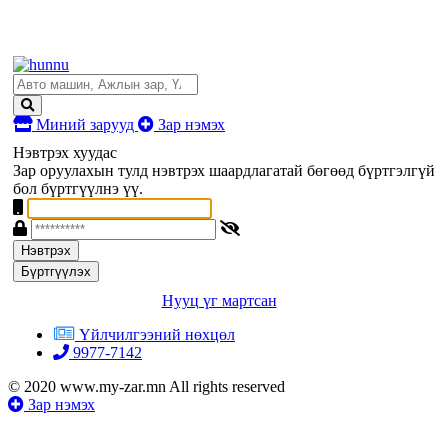
Миний зарууд
Зар нэмэх
Нэвтрэх хуудас
Зар оруулахын тулд нэвтрэх шаардлагатай бөгөөд бүртгэлгүй
бол бүртгүүлнэ үү.
Нэвтрэх
Бүртгүүлэх
Нууц үг мартсан
Үйлчилгээний нөхцөл
9977-7142
© 2020 www.my-zar.mn All rights reserved
Зар нэмэх